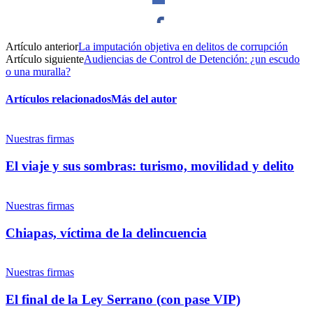
Artículo anterior
La imputación objetiva en delitos de corrupción
Facebook
Artículo siguiente
Audiencias de Control de Detención: ¿un escudo
o una muralla?
Artículos relacionados
Más del autor
Bluesky
Twitter
Nuestras firmas
El viaje y sus sombras: turismo, movilidad y delito
Threads
Nuestras firmas
Whatsapp
Chiapas, víctima de la delincuencia
Nuestras firmas
El final de la Ley Serrano (con pase VIP)