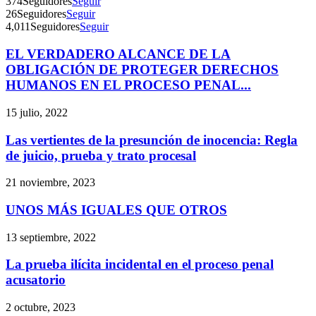
374
Seguidores
Seguir
26
Seguidores
Seguir
4,011
Seguidores
Seguir
EL VERDADERO ALCANCE DE LA
Telegram
OBLIGACIÓN DE PROTEGER DERECHOS
HUMANOS EN EL PROCESO PENAL...
15 julio, 2022
Las vertientes de la presunción de inocencia: Regla
de juicio, prueba y trato procesal
21 noviembre, 2023
UNOS MÁS IGUALES QUE OTROS
13 septiembre, 2022
La prueba ilícita incidental en el proceso penal
acusatorio
2 octubre, 2023