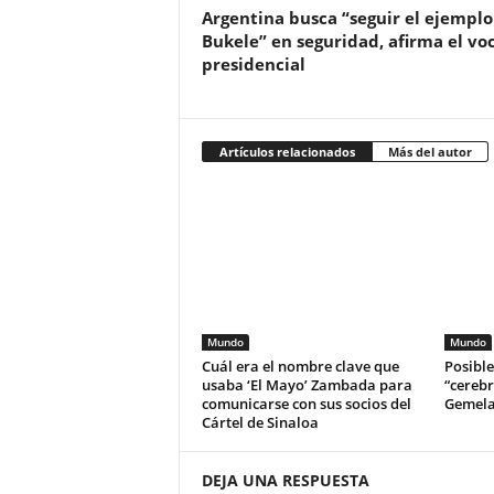
Argentina busca “seguir el ejemplo
Bukele” en seguridad, afirma el vo
presidencial
Artículos relacionados
Más del autor
Mundo
Mundo
Cuál era el nombre clave que
Posibl
usaba ‘El Mayo’ Zambada para
“cerebr
comunicarse con sus socios del
Gemela
Cártel de Sinaloa
DEJA UNA RESPUESTA