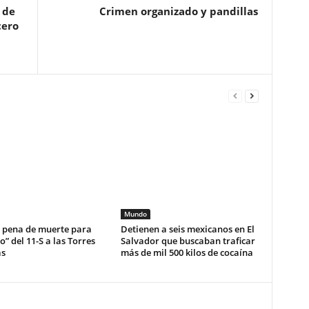
 de
Crimen organizado y pandillas
cero
Mundo
e pena de muerte para
Detienen a seis mexicanos en El
o” del 11-S a las Torres
Salvador que buscaban traficar
s
más de mil 500 kilos de cocaína