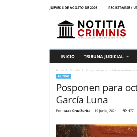
JUEVES 6 DE AGOSTO DE 2026
REGISTRARSE / U
N
o
t
i
t
i
a
INICIO
TRIBUNA JUDICIAL
C
r
Inicio
Mundo
Posponen para octubre sentencia 
i
MUNDO
m
Posponen para oct
i
n
García Luna
i
s
E
Por
Isaac Cruz Zurita
-
19 junio, 2024
477
l
P
o
r