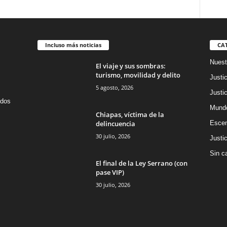
Incluso más noticias
CA
Nuest
El viaje y sus sombras:
turismo, movilidad y delito
Justic
5 agosto, 2026
Justic
idos
Mund
Chiapas, víctima de la
delincuencia
Escen
30 julio, 2026
Justic
Sin c
El final de la Ley Serrano (con
pase VIP)
30 julio, 2026