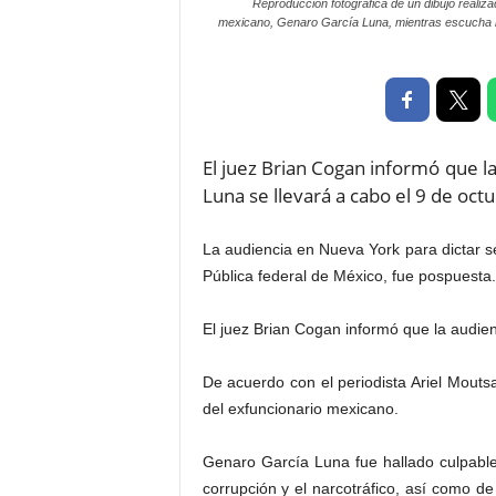
Reproducción fotográfica de un dibujo realiz
P
mexicano, Genaro García Luna, mientras escucha los 
e
n
a
l
El juez Brian Cogan informó que la
Luna se llevará a cabo el 9 de oct
La audiencia en Nueva York para dictar 
Pública federal de México, fue pospuesta.
El juez Brian Cogan informó que la audienc
De acuerdo con el periodista Ariel Mouts
del exfuncionario mexicano.
Genaro García Luna fue hallado culpable
corrupción y el narcotráfico, así como de