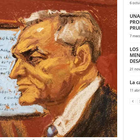
6 octu
UNA
PRO
PRU
7 marz
LOS
MEN
DES
21 no
La c
11 abr