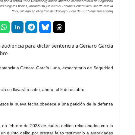
ado por la artista Jane Rosenberg donde aparece el exsecretario de Seguridad
alegatos finales, durante su juicio en el Tribunal Federal del Este de Nueva
York, situado en el distrito de Brooklyn. Foto de EFE/Jane Rosenberg
 audiencia para dictar sentencia a Genaro García
ubre
sentencia a Genaro García Luna, exsecretario de Seguridad
ia se llevará a cabo, ahora, el 9 de octubre.
atsos la nueva fecha obedece a una petición de la defensa
 en febrero de 2023 de cuatro delitos relacionados con la
 un quinto delito por prestar falso testimonio a autoridades