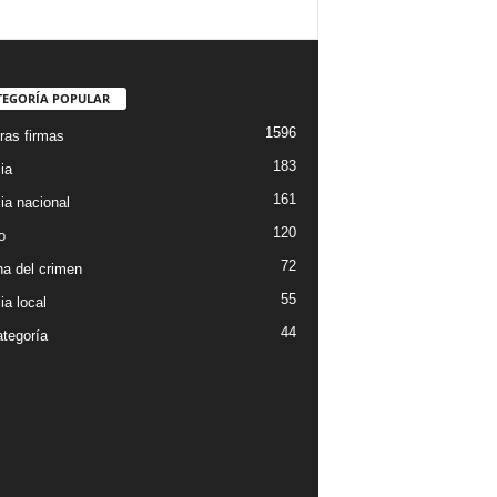
TEGORÍA POPULAR
1596
ras firmas
183
ia
161
ia nacional
120
o
72
a del crimen
55
ia local
44
ategoría