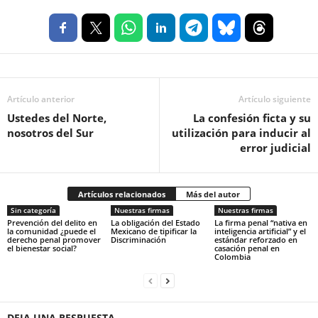
Artículo anterior
Artículo siguiente
Ustedes del Norte,
La confesión ficta y su
nosotros del Sur
utilización para inducir al
error judicial
Artículos relacionados
Más del autor
Sin categoría
Nuestras firmas
Nuestras firmas
Prevención del delito en
La obligación del Estado
La firma penal “nativa en
la comunidad ¿puede el
Mexicano de tipificar la
inteligencia artificial” y el
derecho penal promover
Discriminación
estándar reforzado en
el bienestar social?
casación penal en
Colombia
DEJA UNA RESPUESTA