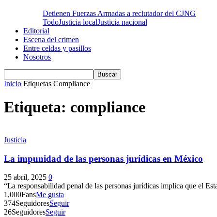
Detienen Fuerzas Armadas a reclutador del CJNG
Todo
Justicia local
Justicia nacional
Editorial
Escena del crimen
Entre celdas y pasillos
Nosotros
Inicio
Etiquetas
Compliance
Etiqueta: compliance
Justicia
La impunidad de las personas jurídicas en México
25 abril, 2025
0
“La responsabilidad penal de las personas jurídicas implica que el Esta
1,000
Fans
Me gusta
374
Seguidores
Seguir
26
Seguidores
Seguir