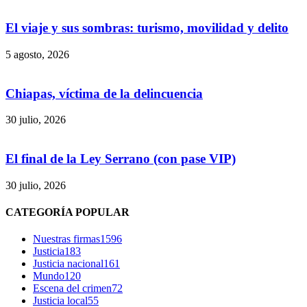
El viaje y sus sombras: turismo, movilidad y delito
5 agosto, 2026
Chiapas, víctima de la delincuencia
30 julio, 2026
El final de la Ley Serrano (con pase VIP)
30 julio, 2026
CATEGORÍA POPULAR
Nuestras firmas
1596
Justicia
183
Justicia nacional
161
Mundo
120
Escena del crimen
72
Justicia local
55