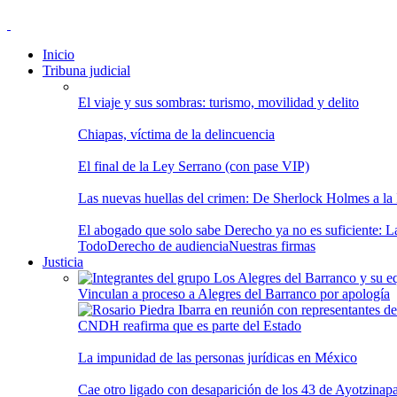
Inicio
Tribuna judicial
El viaje y sus sombras: turismo, movilidad y delito
Chiapas, víctima de la delincuencia
El final de la Ley Serrano (con pase VIP)
Las nuevas huellas del crimen: De Sherlock Holmes a la In
El abogado que solo sabe Derecho ya no es suficiente: Las
Todo
Derecho de audiencia
Nuestras firmas
Justicia
Vinculan a proceso a Alegres del Barranco por apología
CNDH reafirma que es parte del Estado
La impunidad de las personas jurídicas en México
Cae otro ligado con desaparición de los 43 de Ayotzinap