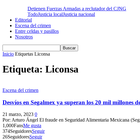
Detienen Fuerzas Armadas a reclutador del CJNG
Todo
Justicia local
Justicia nacional
Editorial
Escena del crimen
Entre celdas y pasillos
Nosotros
Inicio
Etiquetas
Liconsa
Etiqueta: Liconsa
Escena del crimen
Desvíos en Segalmex ya superan los 20 mil millones de
21 marzo, 2023
0
Por: Arturo Ángel El fraude en Seguridad Alimentaria Mexicana (Sega
1,000
Fans
Me gusta
374
Seguidores
Seguir
26
Seguidores
Seguir