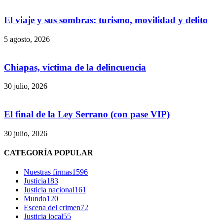
El viaje y sus sombras: turismo, movilidad y delito
5 agosto, 2026
Chiapas, víctima de la delincuencia
30 julio, 2026
El final de la Ley Serrano (con pase VIP)
30 julio, 2026
CATEGORÍA POPULAR
Nuestras firmas
1596
Justicia
183
Justicia nacional
161
Mundo
120
Escena del crimen
72
Justicia local
55