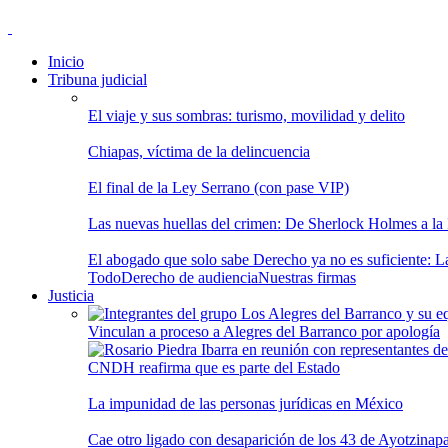
Inicio
Tribuna judicial
El viaje y sus sombras: turismo, movilidad y delito
Chiapas, víctima de la delincuencia
El final de la Ley Serrano (con pase VIP)
Las nuevas huellas del crimen: De Sherlock Holmes a la In
El abogado que solo sabe Derecho ya no es suficiente: Las
Todo
Derecho de audiencia
Nuestras firmas
Justicia
Vinculan a proceso a Alegres del Barranco por apología
CNDH reafirma que es parte del Estado
La impunidad de las personas jurídicas en México
Cae otro ligado con desaparición de los 43 de Ayotzinap