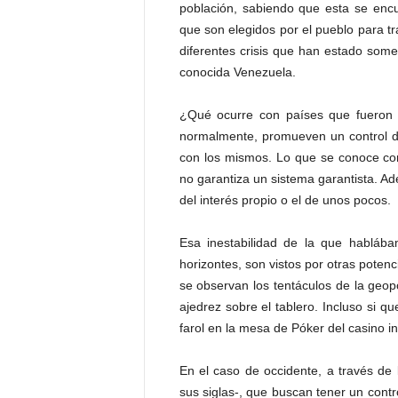
población, sabiendo que esta se encu
P
e
que son elegidos por el pueblo para tr
n
diferentes crisis que han estado some
a
conocida Venezuela.
l
¿Qué ocurre con países que fueron 
normalmente, promueven un control d
con los mismos. Lo que se conoce co
no garantiza un sistema garantista. Ad
del interés propio o el de unos pocos.
Esa inestabilidad de la que habláb
horizontes, son vistos por otras poten
se observan los tentáculos de la geopo
ajedrez sobre el tablero. Incluso si 
farol en la mesa de Póker del casino in
En el caso de occidente, a través de 
sus siglas-, que buscan tener un cont