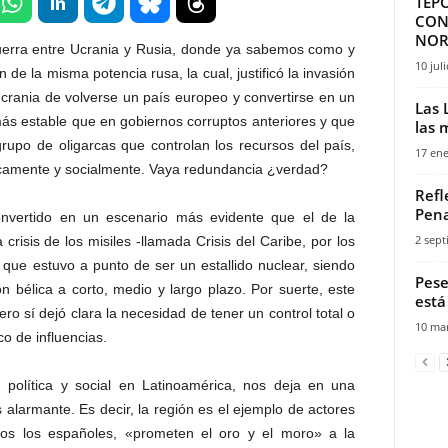
TEP
CON
NOR
uerra entre Ucrania y Rusia, donde ya sabemos como y
10 jul
e la misma potencia rusa, la cual, justificó la invasión
Ucrania de volverse un país europeo y convertirse en un
Las 
s estable que en gobiernos corruptos anteriores y que
las 
rupo de oligarcas que controlan los recursos del país,
17 ene
icamente y socialmente. Vaya redundancia ¿verdad?
Refl
Pena
onvertido en un escenario más evidente que el de la
2 sept
crisis de los misiles -llamada Crisis del Caribe, por los
 que estuvo a punto de ser un estallido nuclear, siendo
Pese
n bélica a corto, medio y largo plazo. Por suerte, este
está
ro sí dejó clara la necesidad de tener un control total o
10 mar
ico de influencias.
 política y social en Latinoamérica, nos deja en una
alarmante. Es decir, la región es el ejemplo de actores
mos los españoles, «prometen el oro y el moro» a la