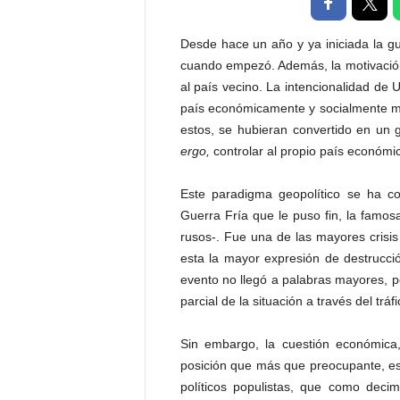
t
a
Desde hace un año y ya iniciada la g
l
cuando empezó. Además, la motivación d
d
al país vecino. La intencionalidad de 
e
país económicamente y socialmente má
D
i
estos, se hubieran convertido en un g
f
ergo,
controlar al propio país económ
u
s
Este paradigma geopolítico se ha c
i
Guerra Fría que le puso fin, la famosa 
ó
rusos-. Fue una de las mayores crisis
n
esta la mayor expresión de destrucció
d
e
evento no llegó a palabras mayores, pe
l
parcial de la situación a través del tráf
S
a
Sin embargo, la cuestión económica,
b
posición que más que preocupante, es 
e
políticos populistas, que como deci
r