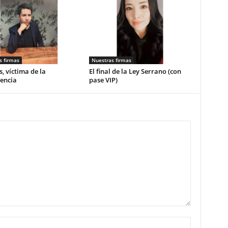
s firmas
Nuestras firmas
, víctima de la
El final de la Ley Serrano (con
encia
pase VIP)