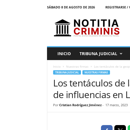
SÁBADO 8 DE AGOSTO DE 2026
REGISTRARSE / 
N
o
t
i
t
i
a
INICIO
TRIBUNA JUDICIAL
C
r
Inicio
Nuestras firmas
Los tentáculos de la geopo
i
TRIBUNA JUDICIAL
NUESTRAS FIRMAS
m
Los tentáculos de la
i
n
de influencias en 
i
s
E
Por
Cristian Rodríguez Jiménez
-
17 marzo, 2023
l
P
o
r