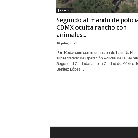
t
Justicia
a
Segundo al mando de policí
l
d
CDMX oculta rancho con
e
animales...
D
10 julio, 2023
i
f
Por: Redacción con información de LatinUs El
u
subsecretario de Operación Policial de la Secret
s
Seguridad Ciudadana de la Ciudad de México, I
Benítez López,...
i
ó
n
d
e
l
S
a
b
e
r