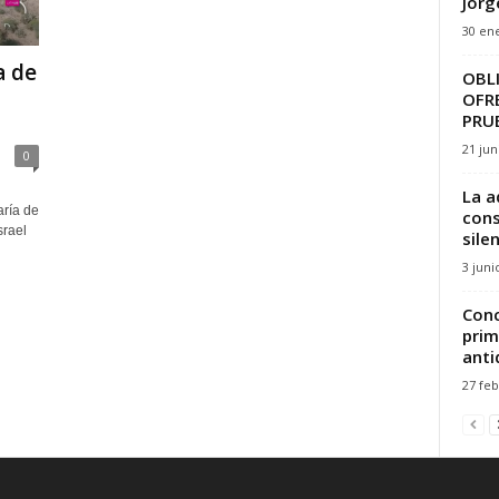
Jorg
30 ene
a de
OBL
OFR
PRUE
21 jun
0
La a
aría de
cons
srael
sile
3 juni
Conc
prim
anti
27 feb