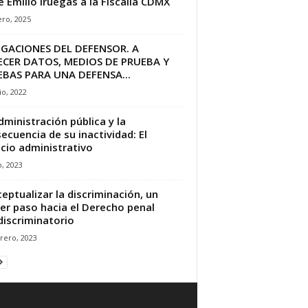
e Emilio Iruegas a la Fiscalía CDMX
ro, 2025
IGACIONES DEL DEFENSOR. A
ECER DATOS, MEDIOS DE PRUEBA Y
BAS PARA UNA DEFENSA...
io, 2022
dministración pública y la
ecuencia de su inactividad: El
ncio administrativo
o, 2023
eptualizar la discriminación, un
er paso hacia el Derecho penal
discriminatorio
rero, 2023