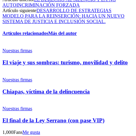
Facebook
AUTOINCRIMINACIÓN FORZADA
Artículo siguiente
DESARROLLO DE ESTRATEGIAS
MODELO PARA LA REINSERCIÓN: HACIA UN NUEVO
SISTEMA DE JUSTICIA E INCLUSIÓN SOCIAL.
Artículos relacionados
Más del autor
Twitter
Nuestras firmas
El viaje y sus sombras: turismo, movilidad y delito
Whatsapp
Nuestras firmas
Chiapas, víctima de la delincuencia
Nuestras firmas
Linkedin
El final de la Ley Serrano (con pase VIP)
1,000
Fans
Me gusta