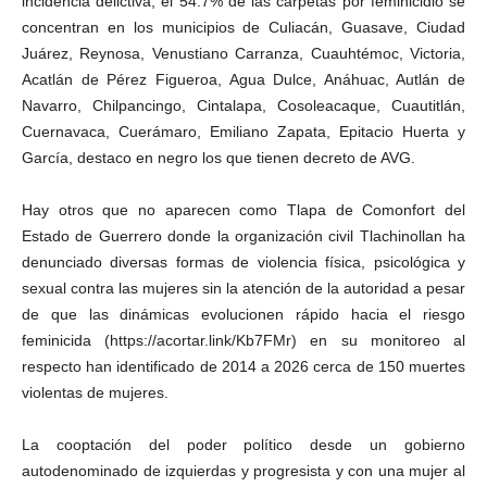
incidencia delictiva, el 54.7% de las carpetas por feminicidio se
concentran en los municipios de Culiacán, Guasave, Ciudad
Juárez, Reynosa, Venustiano Carranza, Cuauhtémoc, Victoria,
Acatlán de Pérez Figueroa, Agua Dulce, Anáhuac, Autlán de
Navarro, Chilpancingo, Cintalapa, Cosoleacaque, Cuautitlán,
Cuernavaca, Cuerámaro, Emiliano Zapata, Epitacio Huerta y
García, destaco en negro los que tienen decreto de AVG.
Hay otros que no aparecen como Tlapa de Comonfort del
Estado de Guerrero donde la organización civil Tlachinollan ha
denunciado diversas formas de violencia física, psicológica y
sexual contra las mujeres sin la atención de la autoridad a pesar
de que las dinámicas evolucionen rápido hacia el riesgo
feminicida (https://acortar.link/Kb7FMr) en su monitoreo al
respecto han identificado de 2014 a 2026 cerca de 150 muertes
violentas de mujeres.
La cooptación del poder político desde un gobierno
autodenominado de izquierdas y progresista y con una mujer al