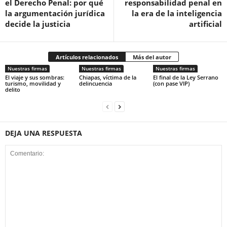
el Derecho Penal: por qué
responsabilidad penal en
la argumentación jurídica
la era de la inteligencia
decide la justicia
artificial
Artículos relacionados
Más del autor
Nuestras firmas
Nuestras firmas
Nuestras firmas
El viaje y sus sombras:
Chiapas, víctima de la
El final de la Ley Serrano
turismo, movilidad y
delincuencia
(con pase VIP)
delito
DEJA UNA RESPUESTA