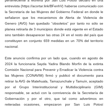
perteneciente a Morena por San Luis Potosí declaró en una
entrevista (https://acortar.link/BFenhV) haberse comunicado con
la Secretaría de las Mujeres del Gobierno Federal en donde le
señalaron que los mecanismos de Alerta de Violencia de
Genero (AVG) han quedado “obsoletos” por tanto no sólo se
planea retirarla de 3 municipios donde está vigente en el Estado
sino también desaparecer las otras 24 en el resto del país que
constituyen en conjunto 659 medidas en un 70% del territorio
nacional.
Este anuncio confirma por un lado que, cuando en agosto de
2024 la funcionaria Sayda Yadira Blando Morfín de la extinta
Comisión Nacional para Prevenir y Erradicar la Violencia contra
las Mujeres (CONAVIM) firmó y publicó el documento para
retirar la AVG de Matehuala, Tamazunchale y Tamuín, aceptado
por el Grupo Interinstitucional y Multidisciplinario (GIM)
responsable, se actuó con la connivencia de la Secretaría de
Gobernación y por el otro, que tal como advertimos en
reiteradas ocasiones, empezaron por San Luis Potosí