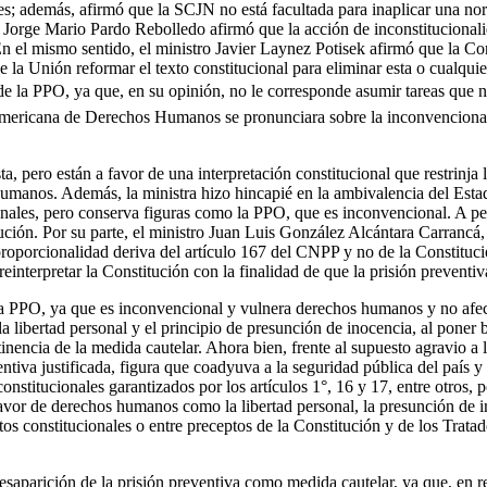
ales; además, afirmó que la SCJN no está facultada para inaplicar una no
o Jorge Mario Pardo Rebolledo afirmó que la acción de inconstitucional
 En el mismo sentido, el ministro Javier Laynez Potisek afirmó que la Co
la Unión reformar el texto constitucional para eliminar esta o cualqui
 la PPO, ya que, en su opinión, no le corresponde asumir tareas que no s
eramericana de Derechos Humanos se pronunciara sobre la inconvenciona
a, pero están a favor de una interpretación constitucional que restrinja
 humanos. Además, la ministra hizo hincapié en la ambivalencia del Es
onales, pero conserva figuras como la PPO, que es inconvencional. A pes
ución. Por su parte, el ministro Juan Luis González Alcántara Carrancá,
oporcionalidad deriva del artículo 167 del CNPP y no de la Constitució
einterpretar la Constitución con la finalidad de que la prisión preventiva
 la PPO, ya que es inconvencional y vulnera derechos humanos y no afect
 libertad personal y el principio de presunción de inocencia, al poner b
inencia de la medida cautelar. Ahora bien, frente al supuesto agravio a l
ventiva justificada, figura que coadyuva a la seguridad pública del país 
nstitucionales garantizados por los artículos 1°, 16 y 17, entre otros, p
 favor de derechos humanos como la libertad personal, la presunción de i
os constitucionales o entre preceptos de la Constitución y de los Trata
saparición de la prisión preventiva como medida cautelar, ya que, en rea