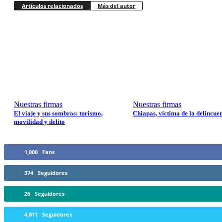
Artículos relacionados
Más del autor
Nuestras firmas
Nuestras firmas
El viaje y sus sombras: turismo,
Chiapas, víctima de la delincue
movilidad y delito
1,000
Fans
374
Seguidores
26
Seguidores
4,011
Seguidores