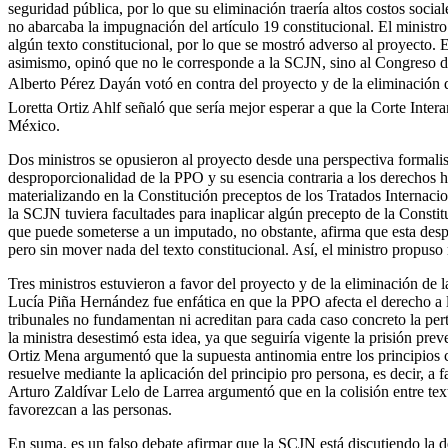
seguridad pública, por lo que su eliminación traería altos costos soci
no abarcaba la impugnación del artículo 19 constitucional. El ministr
algún texto constitucional, por lo que se mostró adverso al proyecto.
asimismo, opinó que no le corresponde a la SCJN, sino al Congreso de 
Alberto Pérez Dayán votó en contra del proyecto y de la eliminación de
Loretta Ortiz Ahlf señaló que sería mejor esperar a que la Corte Int
México.
Dos ministros se opusieron al proyecto desde una perspectiva formalist
desproporcionalidad de la PPO y su esencia contraria a los derechos
materializando en la Constitución preceptos de los Tratados Internaci
la SCJN tuviera facultades para inaplicar algún precepto de la Constit
que puede someterse a un imputado, no obstante, afirma que esta despr
pero sin mover nada del texto constitucional. Así, el ministro propuso r
Tres ministros estuvieron a favor del proyecto y de la eliminación de
Lucía Piña Hernández fue enfática en que la PPO afecta el derecho a la
tribunales no fundamentan ni acreditan para cada caso concreto la pert
la ministra desestimó esta idea, ya que seguiría vigente la prisión pre
Ortiz Mena argumentó que la supuesta antinomia entre los principios co
resuelve mediante la aplicación del principio pro persona, es decir, a
Arturo Zaldívar Lelo de Larrea argumentó que en la colisión entre text
favorezcan a las personas.
En suma, es un falso debate afirmar que la SCJN está discutiendo la de