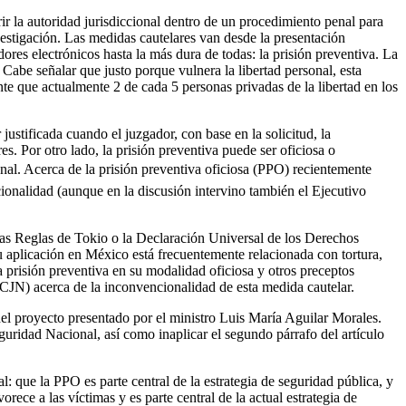
r la autoridad jurisdiccional dentro de un procedimiento penal para
investigación. Las medidas cautelares van desde la presentación
dores electrónicos hasta la más dura de todas: la prisión preventiva. La
 Cabe señalar que justo porque vulnera la libertad personal, esta
ente que actualmente 2 de cada 5 personas privadas de la libertad en los
 justificada cuando el juzgador, con base en la solicitud, la
s. Por otro lado, la prisión preventiva puede ser oficiosa o
ional. Acerca de la prisión preventiva oficiosa (PPO) recientemente
cionalidad (aunque en la discusión intervino también el Ejecutivo
s Reglas de Tokio o la Declaración Universal de los Derechos
 aplicación en México está frecuentemente relacionada con tortura,
a prisión preventiva en su modalidad oficiosa y otros preceptos
(SCJN) acerca de la inconvencionalidad de esta medida cautelar.
el proyecto presentado por el ministro Luis María Aguilar Morales.
guridad Nacional, así como inaplicar el segundo párrafo del artículo
: que la PPO es parte central de la estrategia de seguridad pública, y
ce a las víctimas y es parte central de la actual estrategia de