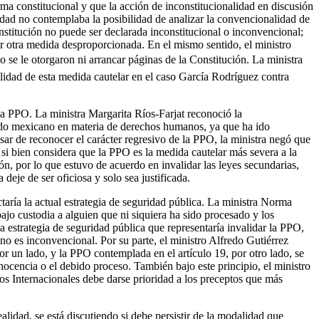
rma constitucional y que la acción de inconstitucionalidad en discusión
idad no contemplaba la posibilidad de analizar la convencionalidad de
nstitución no puede ser declarada inconstitucional o inconvencional;
er otra medida desproporcionada. En el mismo sentido, el ministro
e le otorgaron ni arrancar páginas de la Constitución. La ministra
lidad de esta medida cautelar en el caso García Rodríguez contra
 la PPO. La ministra Margarita Ríos-Farjat reconoció la
tado mexicano en materia de derechos humanos, ya que ha ido
ar de reconocer el carácter regresivo de la PPO, la ministra negó que
 si bien considera que la PPO es la medida cautelar más severa a la
n, por lo que estuvo de acuerdo en invalidar las leyes secundarias,
 deje de ser oficiosa y solo sea justificada.
aría la actual estrategia de seguridad pública. La ministra Norma
ajo custodia a alguien que ni siquiera ha sido procesado y los
a estrategia de seguridad pública que representaría invalidar la PPO,
y no es inconvencional. Por su parte, el ministro Alfredo Gutiérrez
or un lado, y la PPO contemplada en el artículo 19, por otro lado, se
nocencia o el debido proceso. También bajo este principio, el ministro
dos Internacionales debe darse prioridad a los preceptos que más
lidad, se está discutiendo si debe persistir de la modalidad que