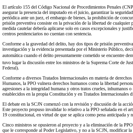
El artículo 155 del Código Nacional de Procedimientos Penales (CNPP)
asegurar la presencia del imputado en el juicio, garantizar la segurida
periódica ante un juez, el embargo de bienes, la prohibición de concurr
prisión preventiva consiste en la privación de la libertad de cualquier
medida cautelar debería aplicarse solo en casos excepcionales y justifi
centros penitenciarios no cuentan con sentencia.
Conforme a la gravedad del delito, hay dos tipos de prisión preventiva: 
investigación y la evidencia presentada por el Ministerio Público, deci
automática cuando el delito presuntamente cometido se encuentre dent
tuvo lugar la discusión entre los ministros de la Suprema Corte de Ju
Federal).
Conforme a diversos Tratados Internacionales en materia de derech
Humanos, la PPO vulnera derechos humanos como la libertad personal,
agresiones a la integridad humana y otros tratos crueles, inhumanos o 
establecidos en la propia Constitución y en Tratados Internacionales 
El debate en la SCJN comenzó con la revisión y discusión de la acció
Este proyecto propuso invalidar lo relativo a la PPO señalada en el ar
19 constitucional, en virtud de que se aplica como pena anticipada y
Cinco ministros se opusieron al proyecto y a la eliminación de la PPO,
que le corresponde al Poder Legislativo, y no a la SCJN, modificar la 