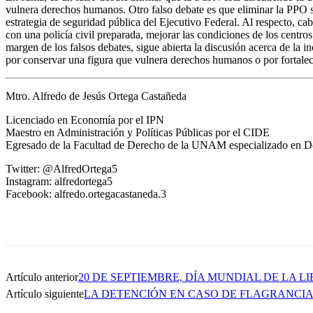
vulnera derechos humanos. Otro falso debate es que eliminar la PPO sig
estrategia de seguridad pública del Ejecutivo Federal. Al respecto, cab
con una policía civil preparada, mejorar las condiciones de los centros 
margen de los falsos debates, sigue abierta la discusión acerca de la i
por conservar una figura que vulnera derechos humanos o por fortalecer
Mtro. Alfredo de Jesús Ortega Castañeda
Licenciado en Economía por el IPN
Maestro en Administración y Políticas Públicas por el CIDE
Egresado de la Facultad de Derecho de la UNAM especializado en D
Twitter: @AlfredOrtega5
Instagram: alfredortega5
Facebook: alfredo.ortegacastaneda.3
Artículo anterior
20 DE SEPTIEMBRE, DÍA MUNDIAL DE LA 
Artículo siguiente
LA DETENCIÓN EN CASO DE FLAGRANCI