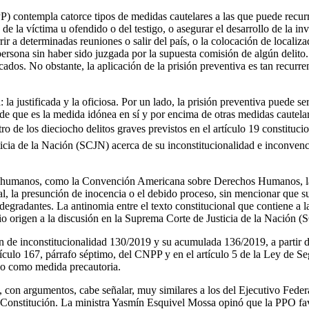
Facebook
 contempla catorce tipos de medidas cautelares a las que puede recurri
d de la víctima u ofendido o del testigo, o asegurar el desarrollo de la 
ir a determinadas reuniones o salir del país, o la colocación de localiza
 persona sin haber sido juzgada por la supuesta comisión de algún delito.
cados. No obstante, la aplicación de la prisión preventiva es tan recurr
Twitter
la justificada y la oficiosa. Por un lado, la prisión preventiva puede ser
de que es la medida idónea en sí y por encima de otras medidas cautelare
ro de los dieciocho delitos graves previstos en el artículo 19 constituc
sticia de la Nación (SCJN) acerca de su inconstitucionalidad e inconven
Whatsapp
os humanos, como la Convención Americana sobre Derechos Humanos, la
 la presunción de inocencia o el debido proceso, sin mencionar que su
degradantes. La antinomia entre el texto constitucional que contiene a l
dio origen a la discusión en la Suprema Corte de Justicia de la Nación 
n de inconstitucionalidad 130/2019 y su acumulada 136/2019, a partir d
tículo 167, párrafo séptimo, del CNPP y en el artículo 5 de la Ley de Se
 no como medida precautoria.
Linkedin
 con argumentos, cabe señalar, muy similares a los del Ejecutivo Federal
Constitución. La ministra Yasmín Esquivel Mossa opinó que la PPO favore