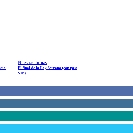
Twitter
Whatsapp
Nuestras firmas
ncia
El final de la Ley Serrano (con pase
VIP)
Linkedin