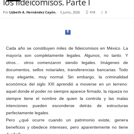
los fideicomisos. Parte I
l
P
Por
Lizbeth A. Hernández Cayón.
-
5 junio, 2026
418
0
o
r
t
a
l
d
Cada año se constituyen miles de fideicomisos en México. La
e
mayoría son completamente legales. Algunos, no tanto. Y
D
otros… otros comenzaron siendo legales. Imágenes de
Facebook
i
documentos, sellos notariales, transferencias bancarias. Todo
f
muy elegante, muy normal. Sin embargo, la criminalidad
u
s
económica del siglo XXI aprendió a moverse en un terreno:
i
aquel donde el poder no siempre aparece firmado, la riqueza no
ó
siempre tiene el nombre de quien la controla y las malas
n
Twitter
intenciones pueden esconderse detrás de estructuras
d
perfectamente legales.
e
Pero ¿qué ocurre cuando un patrimonio existe, genera
l
beneficios y obedece intereses, pero aparentemente no tiene
S
a