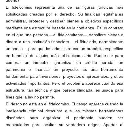
dueño?
b
El fideicomiso representa una de las figuras jurídicas más
e
sofisticadas creadas por el derecho. Su finalidad legítima es
r
Whatsapp
administrar, proteger y destinar bienes a objetivos específicos
P
mediante una estructura basada en la confianza. Es un contrato
e
en el que una persona —el fideicomitente— transfiere bienes o
n
dinero a una institución financiera —el fiduciario, normalmente
a
l
un banco— para que los administre con un propósito específico
en beneficio de alguien más: el fideicomisario. Puede ser para
comprar un inmueble, garantizar un crédito heredar un
patrimonio o financiar un proyecto. Es una herramienta
Linkedin
fundamental para inversiones, proyectos empresariales, y otras
actividades importantes. Pero el problema aparece cuando esa
estructura, tan técnica y que parece blindada, es usada para
fines que la ley no permite.
El riesgo no está en el fideicomiso. El riesgo aparece cuando la
inteligencia criminal descubre que las mismas herramientas
diseñadas para organizar el patrimonio pueden ser
manipuladas para ocultar su verdadero origen. Aportar al