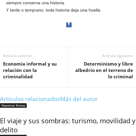
siempre conserva una historia.
Y tarde o temprano, toda historia deja una huella.
Artículo anterior
Artículo siguiente
Facebook
Economía informal y su
Determinismo y libre
relación con la
albedrío en el terreno de
criminalidad
lo criminal
Artículos relacionados
Más del autor
Twitter
Nuestras firmas
El viaje y sus sombras: turismo, movilidad y
delito