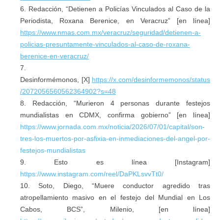
Redacción, “Detienen a Policías Vinculados al Caso de la
Periodista, Roxana Berenice, en Veracruz” [en línea]
https://www.nmas.com.mx/veracruz/seguridad/detienen-a-
policias-presuntamente-vinculados-al-caso-de-roxana-
berenice-en-veracruz/
Desinformémonos, [X]
https://x.com/desinformemonos/status
/2072056560562364902?s=48
Redacción, “Murieron 4 personas durante festejos
mundialistas en CDMX, confirma gobierno” [en línea]
https://www.jornada.com.mx/noticia/2026/07/01/capital/son-
tres-los-muertos-por-asfixia-en-inmediaciones-del-angel-por-
festejos-mundialistas
Esto es línea [Instagram]
https://www.instagram.com/reel/DaPKLsvvTt0/
Soto, Diego, “Muere conductor agredido tras
atropellamiento masivo en el festejo del Mundial en Los
Cabos, BCS”, Milenio, [en línea]