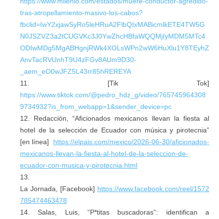
https://www.milenio.com/estados/muere-conductor-agredido-
tras-atropellamiento-masivo-los-cabos?
fbclid=IwY2xjawSyRo5leHRuA2FlbQIxMABicmlkETE4TW5G
N0JSZVZ3a2tCUGVKc3J0YwZhcHBfaWQQMjIyMDM5MTc4
ODIwMDg5MgABHgnjRWk4XOLsWPn2wW6HuXlu1Y8TEyhZ
AnvTacRVUnhT9U4zFGv8AUm9D30-
_aem_eO0wJFZ5L43rr85hREREYA
[Tik Tok]
https://www.tiktok.com/@pedro_hdz_g/video/765745964308
9734932?is_from_webapp=1&sender_device=pc
Redacción, “Aficionados mexicanos llevan la fiesta al
hotel de la selección de Ecuador con música y pirotecnia”
[en línea]
https://elpais.com/mexico/2026-06-30/aficionados-
mexicanos-llevan-la-fiesta-al-hotel-de-la-seleccion-de-
ecuador-con-musica-y-pirotecnia.html
La Jornada, [Facebook]
https://www.facebook.com/reel/1572
785474463478
Salas, Luis, “P*titas buscadoras”: identifican a