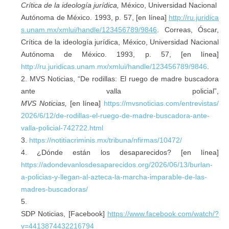
Crítica de la ideología jurídica,
México, Universidad Nacional
Autónoma de México. 1993, p. 57, [en línea]
http://ru.juridica
s.unam.mx/xmlui/handle/123456789/9846
. Correas, Óscar,
Crítica de la ideología jurídica, México, Universidad Nacional
Autónoma de México. 1993, p. 57, [en línea]
http://ru.juridicas.unam.mx/xmlui/handle/123456789/9846
.
MVS Noticias, “De rodillas: El ruego de madre buscadora
ante valla policial”,
MVS
Noticias,
[en línea]
https://mvsnoticias.com/entrevistas/
2026/6/12/de-rodillas-el-ruego-de-madre-buscadora-ante-
valla-policial-742722.html
https://notitiacriminis.mx/tribuna/nfirmas/10472/
¿Dónde están los desaparecidos? [en línea]
https://adondevanlosdesaparecidos.org/2026/06/13/burlan-
a-policias-y-llegan-al-azteca-la-marcha-imparable-de-las-
madres-buscadoras/
SDP Noticias, [Facebook]
https://www.facebook.com/watch/?
v=4413874432216794