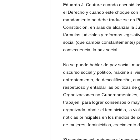
Eduardo J. Couture cuando escribió l
el Derecho y cuando éste choque con la 
mandamiento no debe traducirse en Piso
Constitución, en aras de alcanzar la Jus
fórmulas judiciales y reformas legislat
social (que cambia constantemente) par
consecuencia, la paz social.
No se puede hablar de paz social, much
discurso social y político, máxime si vi
enfrentamiento, de descalificación, cu
respetuoso y entablar las políticas de
Organizaciones no Gubernamentales, G
trabajen, para lograr consensos o mayor
organizada, abatir el feminicidio, la vi
noticias principales en los medios de 
de mujeres, feminicidios, crecimiento d
Si seguimos así, entonces sí pasaremos 