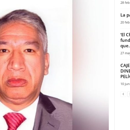
28 feb
La p
20 feb
‘El 
fund
que..
27 ma
CAJ
DIN
PEL
10 jun