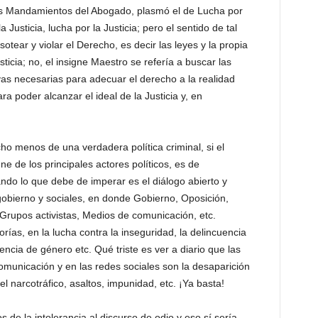
os Mandamientos del Abogado, plasmó el de Lucha por
Justicia, lucha por la Justicia; pero el sentido de tal
tear y violar el Derecho, es decir las leyes y la propia
ticia; no, el insigne Maestro se refería a buscar las
ivas necesarias para adecuar el derecho a la realidad
a poder alcanzar el ideal de la Justicia y, en
o menos de una verdadera política criminal, si el
ene de los principales actores políticos, es de
ando lo que debe de imperar es el diálogo abierto y
 gobierno y sociales, en donde Gobierno, Oposición,
rupos activistas, Medios de comunicación, etc.
ías, en la lucha contra la inseguridad, la delincuencia
olencia de género etc. Qué triste es ver a diario que las
comunicación y en las redes sociales son la desaparición
el narcotráfico, asaltos, impunidad, etc. ¡Ya basta!
de la intolerancia al discurso de odio y eso sí sería