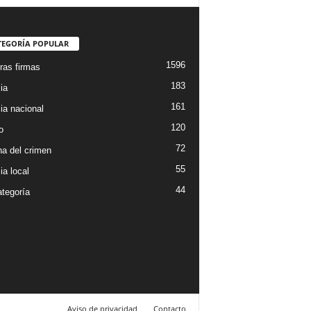
TEGORÍA POPULAR
1596
ras firmas
183
ia
161
ia nacional
120
o
72
a del crimen
55
ia local
44
ategoría
Aviso de privacidad
Contacto