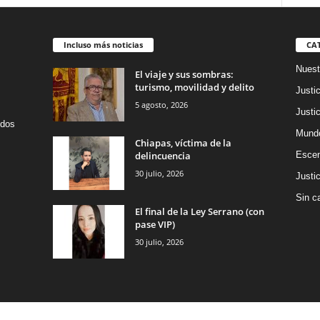
Incluso más noticias
CA
Nuest
El viaje y sus sombras:
turismo, movilidad y delito
Justic
5 agosto, 2026
Justic
idos
Mund
Chiapas, víctima de la
delincuencia
Escen
30 julio, 2026
Justic
Sin c
El final de la Ley Serrano (con
pase VIP)
30 julio, 2026