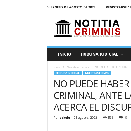
VIERNES 7 DE AGOSTO DE 2026
REGISTRARSE / 
N
o
t
i
t
i
a
INICIO
TRIBUNA JUDICIAL
C
r
Inicio
Nuestras firmas
NO PUEDE HABER UNA EFE
i
TRIBUNA JUDICIAL
NUESTRAS FIRMAS
m
NO PUEDE HABER 
i
n
CRIMINAL, ANTE 
i
s
ACERCA EL DISCU
E
l
Por
admin
-
21 agosto, 2022
536
0
P
o
r