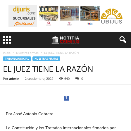
Inicio
Nuestras firmas
EL JUEZ TIENE LA RAZÓN
TRIBUNA JUDICIAL
NUESTRAS FIRMAS
EL JUEZ TIENE LA RAZÓN
Por
admin
-
12 septiembre, 2022
640
0
Por José Antonio Cabrera
La Constitución y los Tratados Internacionales firmados por
Facebook