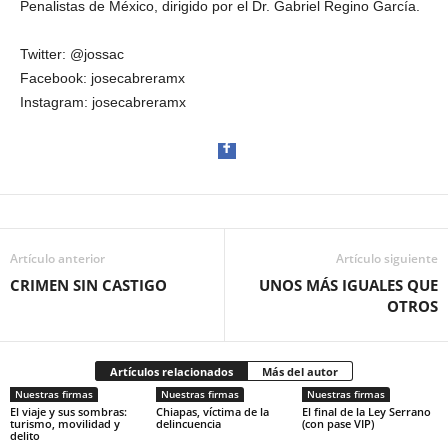
Penalistas de México, dirigido por el Dr. Gabriel Regino García.
Twitter: @jossac
Facebook: josecabreramx
Instagram: josecabreramx
Artículo anterior
Facebook
Artículo siguiente
CRIMEN SIN CASTIGO
UNOS MÁS IGUALES QUE
OTROS
Artículos relacionados
Más del autor
Twitter
Nuestras firmas
Nuestras firmas
Nuestras firmas
El viaje y sus sombras:
Chiapas, víctima de la
El final de la Ley Serrano
turismo, movilidad y
delincuencia
(con pase VIP)
delito