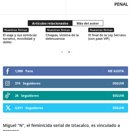
PENAL
Artículos relacionados
Más del autor
Nuestras firmas
Nuestras firmas
Nuestras firmas
El viaje y sus sombras:
Chiapas, víctima de la
El final de la Ley Serrano
turismo, movilidad y
delincuencia
(con pase VIP)
delito
1,000
Fans
ME GUSTA
374
Seguidores
SEGUIR
26
Seguidores
SEGUIR
4,011
Seguidores
SEGUIR
Miguel “N”, el feminicida serial de Iztacalco, es vinculado a
proceso