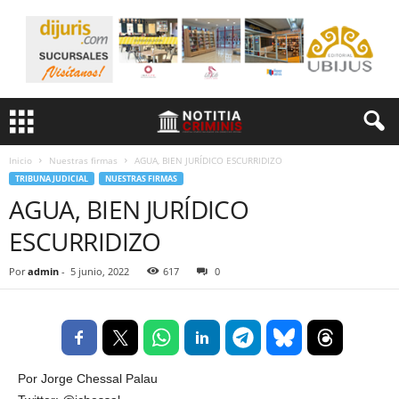
Inicio
Nuestras firmas
AGUA, BIEN JURÍDICO ESCURRIDIZO
TRIBUNA JUDICIAL
NUESTRAS FIRMAS
AGUA, BIEN JURÍDICO
ESCURRIDIZO
Por
admin
-
5 junio, 2022
617
0
Por Jorge Chessal Palau