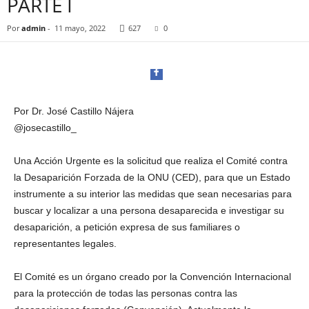
PARTE I
t
a
Por
admin
-
11 mayo, 2022
627
0
l
d
e
D
i
f
Por Dr. José Castillo Nájera
u
@josecastillo_
s
i
Facebook
ó
Una Acción Urgente es la solicitud que realiza el Comité contra
n
la Desaparición Forzada de la ONU (CED), para que un Estado
d
instrumente a su interior las medidas que sean necesarias para
e
buscar y localizar a una persona desaparecida e investigar su
l
desaparición, a petición expresa de sus familiares o
S
Twitter
representantes legales.
a
b
e
El Comité es un órgano creado por la Convención Internacional
r
para la protección de todas las personas contra las
P