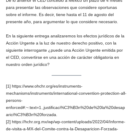
De lo anterior el CED concedió a México un plazo de 4 meses
para presentar las observaciones que considere oportunas
sobre el informe. Es decir, tiene hasta el 11 de agosto del
presente año, para argumentar lo que considere necesario.
En la siguiente entrega analizaremos los efectos jurídicos de la
Acción Urgente a la luz de nuestro derecho positivo, con la
siguiente interrogante ¿puede una Acción Urgente emitida por
el CED, convertirse en una acción de carácter obligatoria en
nuestro orden jurídico?
Bluesky
[1] https://www.ohchr.org/es/instruments-
mechanisms/instruments/international-convention-protection-all-
persons-
enforced#:~:text=1.,justificaci%C3%B3n%20de%20la%20desap
arici%C3%B3n%20forzada.
Threads
[2] https://hchr.org.mx/wp/wp-content/uploads/2022/04/Informe-
de-visita-a-MX-del-Comite-contra-la-Desaparicion-Forzada-