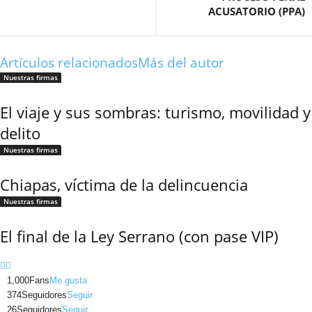
ACUSATORIO (PPA)
Twitter
Artículos relacionados
Más del autor
Nuestras firmas
El viaje y sus sombras: turismo, movilidad y
delito
Whatsapp
Nuestras firmas
Chiapas, víctima de la delincuencia
Nuestras firmas
El final de la Ley Serrano (con pase VIP)
Linkedin
1,000
Fans
Me gusta
374
Seguidores
Seguir
26
Seguidores
Seguir