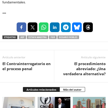
fundamentales.
***
ETIQUETAS
ASF
ESTAFA MAESTRA
FGR
ROSARIO ROBLES
Artículo anterior
Artículo siguiente
El Contrainterrogatorio en
El procedimiento
el proceso penal
abreviado: ¿Una
verdadera alternativa?
Artículos relacionados
Más del autor