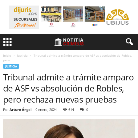
Inicio
Justicia
Tribunal admite a trámite amparo de ASF vs absolución de Robles,
pero...
JUSTICIA
Tribunal admite a trámite amparo
de ASF vs absolución de Robles,
pero rechaza nuevas pruebas
Por
Arturo Ángel
-
9 enero, 2024
614
0