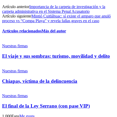
Artículo anterior
Importancia de la carpeta de investigación y la
Facebook
carpeta administrativa en el Sistema Penal Acusatorio
Artículo siguiente
Mintió Cuitláhuac: sí existe el amparo que anuló
proceso vs “Compa Playa” y revela fallas graves en el caso
Artículos relacionados
Más del autor
Twitter
Nuestras firmas
El viaje y sus sombras: turismo, movilidad y delito
Nuestras firmas
Whatsapp
Chiapas, víctima de la delincuencia
Nuestras firmas
El final de la Ley Serrano (con pase VIP)
Linkedin
1,000
Fans
Me gusta