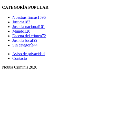
CATEGORÍA POPULAR
Nuestras firmas
1596
Justicia
183
Justicia nacional
161
Mundo
120
Escena del crimen
72
Justicia local
55
Sin categoría
44
Aviso de privacidad
Contacto
Notitia Criminis 2026
Bluesky