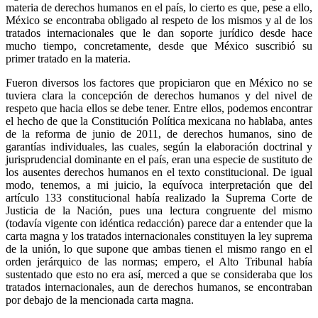
materia de derechos humanos en el país, lo cierto es que, pese a ello,
México se encontraba obligado al respeto de los mismos y al de los
tratados internacionales que le dan soporte jurídico desde hace
mucho tiempo, concretamente, desde que México suscribió su
primer tratado en la materia.
Fueron diversos los factores que propiciaron que en México no se
tuviera clara la concepción de derechos humanos y del nivel de
respeto que hacia ellos se debe tener. Entre ellos, podemos encontrar
el hecho de que la Constitución Política mexicana no hablaba, antes
de la reforma de junio de 2011, de derechos humanos, sino de
garantías individuales, las cuales, según la elaboración doctrinal y
jurisprudencial dominante en el país, eran una especie de sustituto de
los ausentes derechos humanos en el texto constitucional. De igual
modo, tenemos, a mi juicio, la equívoca interpretación que del
artículo 133 constitucional había realizado la Suprema Corte de
Justicia de la Nación, pues una lectura congruente del mismo
(todavía vigente con idéntica redacción) parece dar a entender que la
carta magna y los tratados internacionales constituyen la ley suprema
de la unión, lo que supone que ambas tienen el mismo rango en el
orden jerárquico de las normas; empero, el Alto Tribunal había
sustentado que esto no era así, merced a que se consideraba que los
tratados internacionales, aun de derechos humanos, se encontraban
por debajo de la mencionada carta magna.