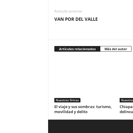
Artículo anterior
VAN POR DEL VALLE
Artículos relacionados
Más del autor
Nuestras firmas
Nuestra
El viaje y sus sombras: turismo,
Chiapas
movilidad y delito
delincu