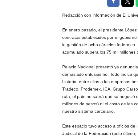
t
a
Redacción con información de El Unive
l
d
En enero pasado, el presidente López
e
contratos establecidos por el gobiern
D
i
la gestión de ocho cárceles federales. 
f
acumulado supera los 75 mil millones
u
s
Palacio Nacional presentó ya denunci
i
demasiado entusiasmo. Todo indica que
ó
historia, entre ellos a las empresas b
n
Tradeco, Prodemex, ICA, Grupo Carso)
d
e
ruta, el país no sabrá qué se negoció c
l
millones de pesos) ni el costo de las 
S
nuestro sistema carcelario.
a
b
Este espacio tuvo acceso a oficios de 
e
Judicial de la Federación (este últim
r