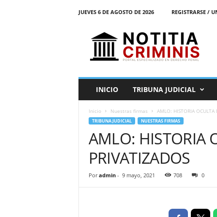
JUEVES 6 DE AGOSTO DE 2026
REGISTRARSE / U
N
o
t
i
t
i
a
INICIO
TRIBUNA JUDICIAL
C
r
Inicio
Nuestras firmas
AMLO: HISTORIA OCULTA 
i
TRIBUNA JUDICIAL
NUESTRAS FIRMAS
m
AMLO: HISTORIA 
i
n
PRIVATIZADOS
i
s
E
Por
admin
-
9 mayo, 2021
708
0
l
P
o
r