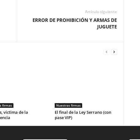
Artículo siguiente
ERROR DE PROHIBICIÓN Y ARMAS DE
JUGUETE
s firmas
Nuestras firmas
, víctima de la
El final de la Ley Serrano (con
encia
pase VIP)