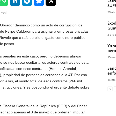
CON
SUPR
29 abr
rsal
Éxod
 Obrador denunció como un acto de corrupción los
Guat
o de Felipe Calderón para asignar a empresas privadas
2 dici
Reveló que a raíz de ello el gasto con dinero público
 de pesos.
Ya s
pero 
as penales en este caso, pero no debemos abrigar
15 mar
 se nos busca ocultar a los actores centrales de esta
Sanc
eneficiadas con esos contratos (Homex, Arendal,
enfo
, propiedad de personajes cercanos a la 4T. Por esa
13 mar
on ellas, el monto total de esos contratos (266 mil
construcciones. Y se pospondrá el urgente debate sobre
la Fiscalía General de la República (FGR) y del Poder
o, fechado apenas el 3 de mayo) que ordenan imputar