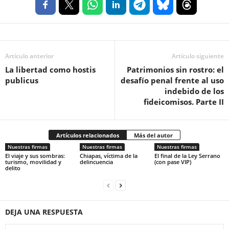
Artículo anterior
Artículo siguiente
La libertad como hostis
Patrimonios sin rostro: el
publicus
desafío penal frente al uso
indebido de los
fideicomisos. Parte II
Artículos relacionados
Más del autor
Nuestras firmas
Nuestras firmas
Nuestras firmas
El viaje y sus sombras:
Chiapas, víctima de la
El final de la Ley Serrano
turismo, movilidad y
delincuencia
(con pase VIP)
delito
DEJA UNA RESPUESTA