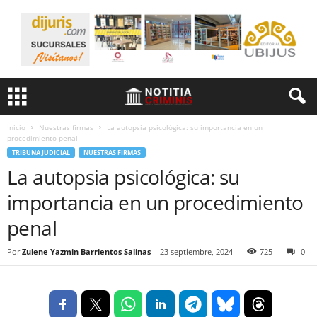
Inicio
Nuestras firmas
La autopsia psicológica: su importancia en un
procedimiento penal
TRIBUNA JUDICIAL
NUESTRAS FIRMAS
La autopsia psicológica: su
importancia en un procedimiento
penal
Por
Zulene Yazmin Barrientos Salinas
-
23 septiembre, 2024
725
0