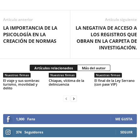
Artículo anterior
Artículo siguiente
LA IMPORTANCIA DE LA
LA NEGATIVA DE ACCESO A
PSICOLOGÍA EN LA
LOS REGISTROS QUE
CREACIÓN DE NORMAS
OBRAN EN LA CARPETA DE
INVESTIGACIÓN.
Artículos relacionados
Más del autor
Nuestras firmas
Nuestras firmas
Nuestras firmas
El viaje y sus sombras:
Chiapas, víctima de la
El final de la Ley Serrano
turismo, movilidad y
delincuencia
(con pase VIP)
delito
1,000
Fans
ME GUSTA
374
Seguidores
SEGUIR