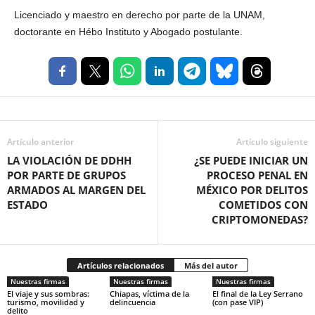
Licenciado y maestro en derecho por parte de la UNAM,
doctorante en Hébo Instituto y Abogado postulante.
Artículo anterior
Artículo siguiente
LA VIOLACIÓN DE DDHH
¿SE PUEDE INICIAR UN
POR PARTE DE GRUPOS
PROCESO PENAL EN
ARMADOS AL MARGEN DEL
MÉXICO POR DELITOS
ESTADO
COMETIDOS CON
CRIPTOMONEDAS?
Artículos relacionados
Más del autor
Nuestras firmas
Nuestras firmas
Nuestras firmas
El viaje y sus sombras:
Chiapas, víctima de la
El final de la Ley Serrano
turismo, movilidad y
delincuencia
(con pase VIP)
delito