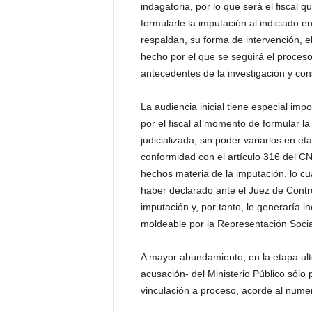
indagatoria, por lo que será el fiscal 
P
e
formularle la imputación al indiciado e
n
respaldan, su forma de intervención, 
a
hecho por el que se seguirá el proces
l
antecedentes de la investigación y con
La audiencia inicial tiene especial im
por el fiscal al momento de formular la
judicializada, sin poder variarlos en 
conformidad con el artículo 316 del CNP
hechos materia de la imputación, lo cu
haber declarado ante el Juez de Contr
imputación y, por tanto, le generaría i
moldeable por la Representación Socia
A mayor abundamiento, en la etapa ulter
acusación- del Ministerio Público sólo
vinculación a proceso, acorde al numer