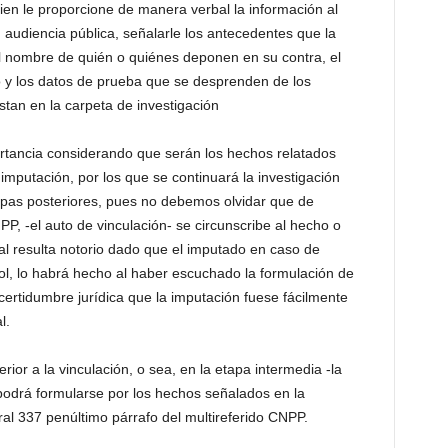
quien le proporcione de manera verbal la información al
n audiencia pública, señalarle los antecedentes que la
el nombre de quién o quiénes deponen en su contra, el
o y los datos de prueba que se desprenden de los
stan en la carpeta de investigación
portancia considerando que serán los hechos relatados
 imputación, por los que se continuará la investigación
etapas posteriores, pues no debemos olvidar que de
P, -el auto de vinculación- se circunscribe al hecho o
al resulta notorio dado que el imputado en caso de
ol, lo habrá hecho al haber escuchado la formulación de
ncertidumbre jurídica que la imputación fuese fácilmente
l.
ior a la vinculación, o sea, en la etapa intermedia -la
 podrá formularse por los hechos señalados en la
al 337 penúltimo párrafo del multireferido CNPP.