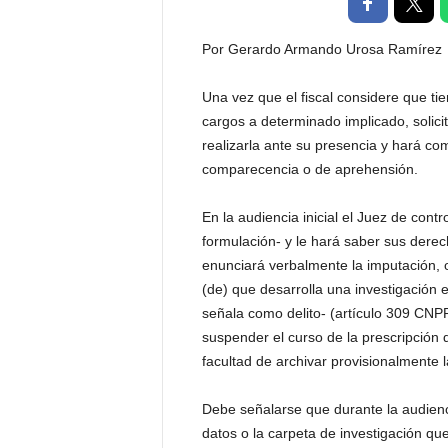
t
a
Por Gerardo Armando Urosa Ramírez
l
d
Una vez que el fiscal considere que ti
e
cargos a determinado implicado, solici
D
i
realizarla ante su presencia y hará co
f
comparecencia o de aprehensión.
u
s
En la audiencia inicial el Juez de contr
i
formulación- y le hará saber sus derech
ó
enunciará verbalmente la imputación, o
n
(de) que desarrolla una investigación 
d
e
señala como delito- (artículo 309 CNP
l
suspender el curso de la prescripción d
S
facultad de archivar provisionalmente l
a
b
Debe señalarse que durante la audienci
e
datos o la carpeta de investigación que
r