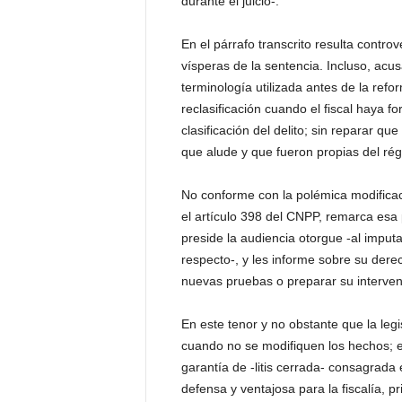
durante el juicio-.
En el párrafo transcrito resulta controve
vísperas de la sentencia. Incluso, acus
terminología utilizada antes de la refo
reclasificación cuando el fiscal haya 
clasificación del delito; sin reparar qu
que alude y que fueron propias del rég
No conforme con la polémica modificaci
el artículo 398 del CNPP, remarca esa 
preside la audiencia otorgue -al imput
respecto-, y les informe sobre su dere
nuevas pruebas o preparar su interven
En este tenor y no obstante que la legis
cuando no se modifiquen los hechos; 
garantía de -litis cerrada- consagrada e
defensa y ventajosa para la fiscalía, 