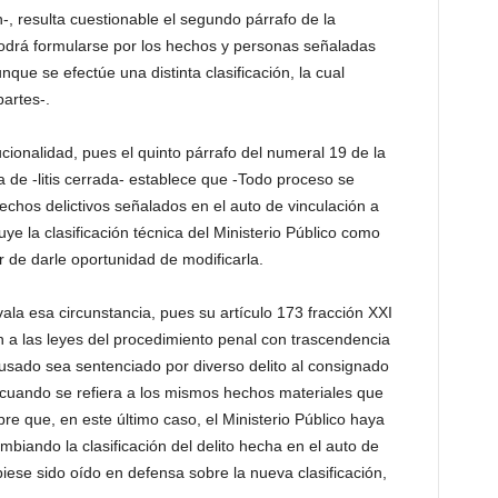
-, resulta cuestionable el segundo párrafo de la
 podrá formularse por los hechos y personas señaladas
nque se efectúe una distinta clasificación, la cual
artes-.
tucionalidad, pues el quinto párrafo del numeral 19 de la
 de -litis cerrada- establece que -Todo proceso se
chos delictivos señalados en el auto de vinculación a
uye la clasificación técnica del Ministerio Público como
r de darle oportunidad de modificarla.
a esa circunstancia, pues su artículo 173 fracción XXI
n a las leyes del procedimiento penal con trascendencia
usado sea sentenciado por diverso delito al consignado
, -cuando se refiera a los mismos hechos materiales que
pre que, en este último caso, el Ministerio Público haya
biando la clasificación del delito hecha en el auto de
biese sido oído en defensa sobre la nueva clasificación,