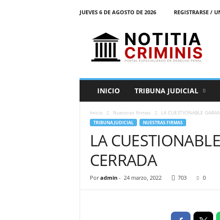
JUEVES 6 DE AGOSTO DE 2026
REGISTRARSE / U
N
o
t
i
t
i
a
INICIO
TRIBUNA JUDICIAL
C
r
Inicio
Nuestras firmas
LA CUESTIONABLE GARANT
i
TRIBUNA JUDICIAL
NUESTRAS FIRMAS
m
LA CUESTIONABLE 
i
n
CERRADA
i
s
E
Por
admin
-
24 marzo, 2022
703
0
l
P
o
r