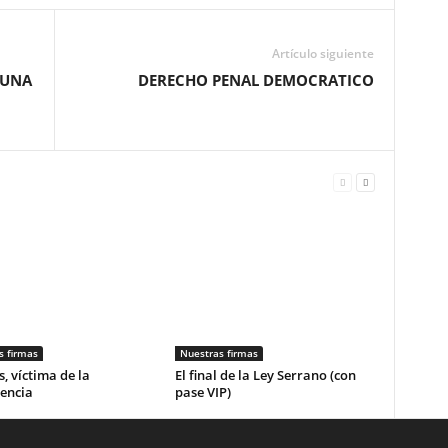
Artículo siguiente
¿UNA
DERECHO PENAL DEMOCRATICO
s firmas
Nuestras firmas
, víctima de la
El final de la Ley Serrano (con
encia
pase VIP)