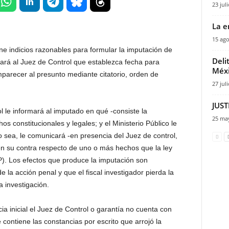
23 jul
La e
15 ago
ene indicios razonables para formular la imputación de
Deli
tará al Juez de Control que establezca fecha para
Méx
mparecer al presunto mediante citatorio, orden de
27 jul
JUST
ol le informará al imputado en qué -consiste la
25 ma
os constitucionales y legales; y el Ministerio Público le
 sea, le comunicará -en presencia del Juez de control,
en su contra respecto de uno o más hechos que la ley
P). Los efectos que produce la imputación son
e la acción penal y que el fiscal investigador pierda la
a investigación.
a inicial el Juez de Control o garantía no cuenta con
 contiene las constancias por escrito que arrojó la