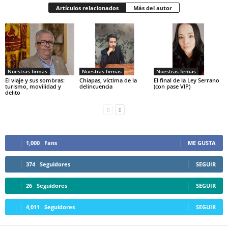
Artículos relacionados
Más del autor
Nuestras firmas
Nuestras firmas
Nuestras firmas
El viaje y sus sombras:
Chiapas, víctima de la
El final de la Ley Serrano
turismo, movilidad y
delincuencia
(con pase VIP)
delito
1,000
Fans
ME GUSTA
374
Seguidores
SEGUIR
26
Seguidores
SEGUIR
4,011
Seguidores
SEGUIR