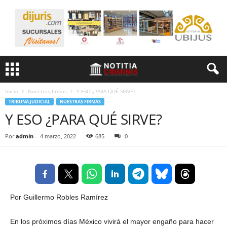
Inicio
Nuestras firmas
Y ESO ¿PARA QUÉ SIRVE?
TRIBUNA JUDICIAL
NUESTRAS FIRMAS
Y ESO ¿PARA QUÉ SIRVE?
Por
admin
-
4 marzo, 2022
685
0
Por Guillermo Robles Ramírez
En los próximos días México vivirá el mayor engaño para hacer