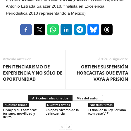
Antonio Estrada Salazar 2018, finalista en Excelencia
Periodística 2018 representando a México)
Artículo anterior
Artículo siguiente
PENITENCIARISMO DE
OBTIENE SUSPENSIÓN
EXPERIENCIA Y NO SÓLO DE
HORCACITAS QUE EVITA
OPORTUNIDAD
VAYA A PRISIÓN
Artículos relacionados
Más del autor
Nuestras firmas
Nuestras firmas
Nuestras firmas
El viaje y sus sombras:
Chiapas, víctima de la
El final de la Ley Serrano
turismo, movilidad y
delincuencia
(con pase VIP)
delito