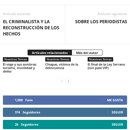
Artículo anterior
Artículo siguiente
EL CRIMINALISTA Y LA
SOBRE LOS PERIODISTAS
RECONSTRUCCIÓN DE LOS
HECHOS
Artículos relacionados
Más del autor
Nuestras firmas
Nuestras firmas
Nuestras firmas
El viaje y sus sombras:
Chiapas, víctima de la
El final de la Ley Serrano
turismo, movilidad y
delincuencia
(con pase VIP)
delito
1,000
Fans
ME GUSTA
374
Seguidores
SEGUIR
26
Seguidores
SEGUIR