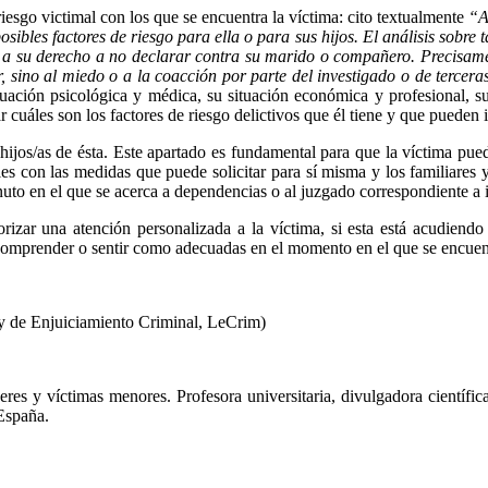
iesgo victimal con los que se encuentra la víctima: cito textualmente
“A
osibles factores de riesgo para ella o para sus hijos. El análisis sobre
a a su derecho a no declarar contra su marido o compañero. Precisame
 sino al miedo o a la coacción por parte del investigado o de tercera
situación psicológica y médica, su situación económica y profesional, 
ar cuáles son los factores de riesgo delictivos que él tiene y que pueden 
hijos/as de ésta. Este apartado es fundamental para que la víctima pueda
es con las medidas que puede solicitar para sí misma y los familiares 
inuto en el que se acerca a dependencias o al juzgado correspondiente a 
orizar una atención personalizada a la víctima, si esta está acudiend
comprender o sentir como adecuadas en el momento en el que se encuen
ey de Enjuiciamiento Criminal, LeCrim)
eres y víctimas menores. Profesora universitaria, divulgadora cientí
España.