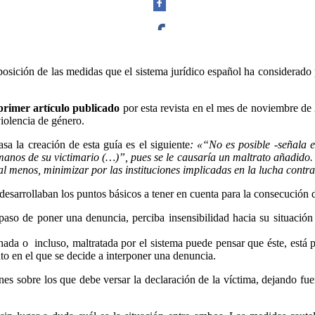
Facebook
osición de las medidas que el sistema jurídico español ha considerado p
rimer artículo publicado
por esta revista en el mes de noviembre de 
violencia de género.
Twitter
sa la creación de esta guía es el siguiente
: «“No es posible -señala e
manos de su victimario (…)”, pues se le causaría un maltrato añadido.
 al menos, minimizar por las instituciones implicadas en la lucha contra
desarrollaban los puntos básicos a tener en cuenta para la consecución de
aso de poner una denuncia, perciba insensibilidad hacia su situación p
Whatsapp
hada o incluso, maltratada por el sistema puede pensar que éste, está p
o en el que se decide a interponer una denuncia.
es sobre los que debe versar la declaración de la víctima, dejando fu