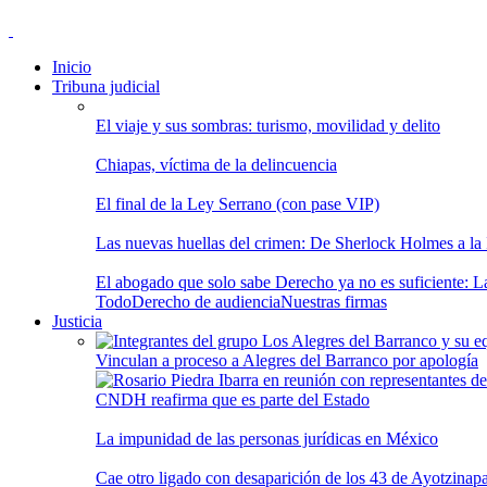
Inicio
Tribuna judicial
El viaje y sus sombras: turismo, movilidad y delito
Chiapas, víctima de la delincuencia
El final de la Ley Serrano (con pase VIP)
Las nuevas huellas del crimen: De Sherlock Holmes a la In
El abogado que solo sabe Derecho ya no es suficiente: Las
Todo
Derecho de audiencia
Nuestras firmas
Justicia
Vinculan a proceso a Alegres del Barranco por apología
CNDH reafirma que es parte del Estado
La impunidad de las personas jurídicas en México
Cae otro ligado con desaparición de los 43 de Ayotzinap