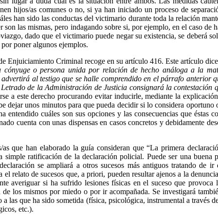
sin lugar a duda cuál es la situación entre ambos. Las medidas caute
enen hijos/as comunes o no, si ya han iniciado un proceso de separació
Linkedin
uáles han sido las conductas del victimario durante toda la relación ma
er son las mismas, pero indagando sobre si, por ejemplo, en el caso de h
viazgo, dado que el victimario puede negar su existencia, se deberá sol
, por poner algunos ejemplos.
de Enjuiciamiento Criminal recoge en su artículo 416. Este artículo dice
su cónyuge o persona unida por relación de hecho análoga a la mat
 advertirá al testigo que se halle comprendido en el párrafo anterior 
Letrado de la Administración de Justicia consignará la contestación q
rse a este derecho procurando evitar inducirle, mediante la explicació
debe dejar unos minutos para que pueda decidir si lo considera oportuno 
si ha entendido cuáles son sus opciones y las consecuencias que éstas 
ionado cuenta con unas dispensas en casos concretos y debidamente desc
s/as que han elaborado la guía consideran que “La primera declaración
a simple ratificación de la declaración policial. Puede ser una buena
declaración se ampliará a otros sucesos más antiguos tratando de ir 
 el relato de sucesos que, a priori, pueden resultar ajenos a la denunc
nte averiguar si ha sufrido lesiones físicas en el suceso que provoca 
ía de los mismos por miedo o por ir acompañada. Se investigará también
to a las que ha sido sometida (física, psicológica, instrumental a través 
icos, etc.).