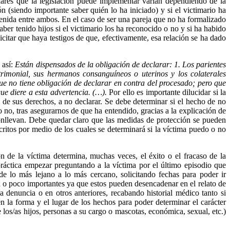
lares que la legislación puede implementar varían dependiendo de la
n (siendo importante saber quién lo ha iniciado) y si el victimario ha
ntenida entre ambos. En el caso de ser una pareja que no ha formalizado
aber tenido hijos si el victimario los ha reconocido o no y si ha habido
icitar que haya testigos de que, efectivamente, esa relación se ha dado
 así:
Están dispensados de la obligación de declarar: 1. Los parientes
rimonial, sus hermanos consanguíneos o uterinos y los colaterales
que no tiene obligación de declarar en contra del procesado; pero que
ue diere a esta advertencia. (…).
Por ello es importante dilucidar si la
n de sus derechos, a no declarar. Se debe determinar si el hecho de no
o no, tras asegurarnos de que ha entendido, gracias a la explicación de
conllevan. Debe quedar claro que las medidas de protección se pueden
ritos por medio de los cuales se determinará si la víctima puedo o no
 de la víctima determina, muchas veces, el éxito o el fracaso de la
 práctica empezar preguntando a la víctima por el último episodio que
de lo más lejano a lo más cercano, solicitando fechas para poder ir
ia o poco importantes ya que estos pueden desencadenar en el relato de
la denuncia o en otros anteriores, recabando historial médico tanto si
 la forma y el lugar de los hechos para poder determinar el carácter
de los/as hijos, personas a su cargo o mascotas, económica, sexual, etc.)