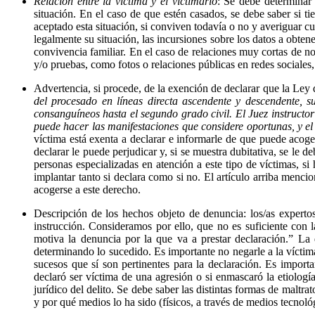
Relación entre la víctima y el victimario
: Se debe determinar 
situación. En el caso de que estén casados, se debe saber si ti
aceptado esta situación, si conviven todavía o no y averiguar c
legalmente su situación, las incursiones sobre los datos a obten
convivencia familiar. En el caso de relaciones muy cortas de no
y/o pruebas, como fotos o relaciones públicas en redes sociales
Advertencia, si procede, de la exención de declarar que la Ley 
del procesado en líneas directa ascendente y descendente, 
consanguíneos hasta el segundo grado civil. El Juez instructor
puede hacer las manifestaciones que considere oportunas, y el 
víctima está exenta a declarar e informarle de que puede acoge
declarar le puede perjudicar y, si se muestra dubitativa, se le 
personas especializadas en atención a este tipo de víctimas, 
implantar tanto si declara como si no. El artículo arriba menc
acogerse a este derecho.
Descripción de los hechos objeto de denuncia: los/as experto
instrucción. Consideramos por ello, que no es suficiente con l
motiva la denuncia por la que va a prestar declaración.” La 
determinando lo sucedido. Es importante no negarle a la víctima
sucesos que sí son pertinentes para la declaración. Es importa
declaró ser víctima de una agresión o si enmascaró la etiolog
jurídico del delito. Se debe saber las distintas formas de maltra
y por qué medios lo ha sido (físicos, a través de medios tecnológ