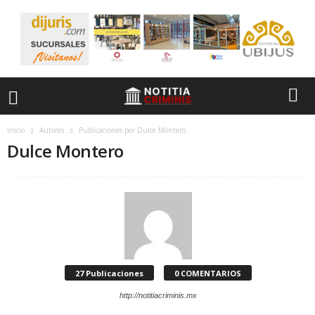
Inicio
Autores
Publicaciones por Dulce Montero
Dulce Montero
27 Publicaciones
0 COMENTARIOS
http://notitiacriminis.mx