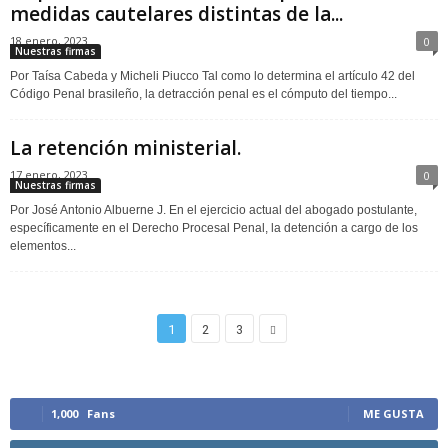
medidas cautelares distintas de la...
18 enero, 2023
0
Nuestras firmas
Por Taísa Cabeda y Micheli Piucco Tal como lo determina el artículo 42 del
Código Penal brasileño, la detracción penal es el cómputo del tiempo...
La retención ministerial.
17 enero, 2023
0
Nuestras firmas
Por José Antonio Albuerne J. En el ejercicio actual del abogado postulante,
específicamente en el Derecho Procesal Penal, la detención a cargo de los
elementos...
1
2
3
1,000
Fans
ME GUSTA