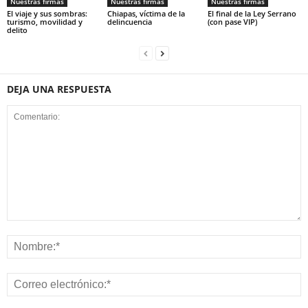
Nuestras firmas
Nuestras firmas
Nuestras firmas
El viaje y sus sombras:
Chiapas, víctima de la
El final de la Ley Serrano
turismo, movilidad y
delincuencia
(con pase VIP)
delito
Whatsapp
DEJA UNA RESPUESTA
Linkedin