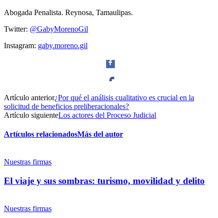
Abogada Penalista. Reynosa, Tamaulipas.
Twitter:
@GabyMorenoGil
Instagram:
gaby.moreno.gil
Artículo anterior
¿Por qué el análisis cualitativo es crucial en la
Facebook
solicitud de beneficios preliberacionales?
Artículo siguiente
Los actores del Proceso Judicial
Artículos relacionados
Más del autor
Twitter
Nuestras firmas
Bluesky
El viaje y sus sombras: turismo, movilidad y delito
Nuestras firmas