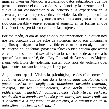
mujeres viven en México, estableciendo datos estadísticos que nos
permiten conocer el contexto de esa violencia y las razones por las
cuales, a mi consideración y de acuerdo a la experiencia en la
asesoría jurídica a mujeres víctimas de violencia, dicha problemática
social, lejos de ir disminuyendo en los últimos años, su aumento ha
sido considerable y grave, además el aumento en las formas en que
Twitter
la violencia es ejercida en contra de las mujeres.
Por esa razón, el día de hoy es de suma importancia que quien hoy
nos lee, conozca que los actos de violencia, no lo son únicamente
aquellos que dejan una huella visible en el rostro o en alguna parte
del cuerpo de la víctima (violencia física) o bien aquella que atenta
en contra de su libertad sexual (violación), sino que de acuerdo a lo
Whatsapp
que señala el numeral 6, de la Ley General de Acceso a las Mujeres
a una vida Libre de violencia, existen otro tipos de violencia que,
igualmente, son sancionados por la ley penal.
Así, tenemos que la
Violencia psicológica
, se describe como:
“…
cualquier acto u omisión que dañe la estabilidad psicológica, que
puede consistir en: negligencia, abandono, descuido reiterado,
celotipia, insultos, humillaciones, devaluación, marginación,
Linkedin
indiferencia, infidelidad, comparaciones destructivas, rechazo,
restricción a la autodeterminación y amenazas, las cuales conllevan
a la víctima a la depresión, al aislamiento, a la devaluación de su
autoestima e incluso al suicidio…”.