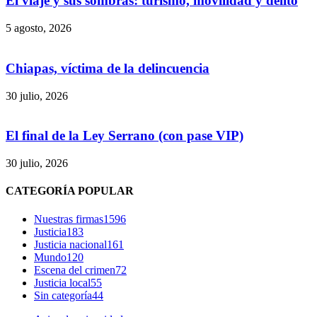
El viaje y sus sombras: turismo, movilidad y delito
5 agosto, 2026
Chiapas, víctima de la delincuencia
Bluesky
30 julio, 2026
El final de la Ley Serrano (con pase VIP)
Threads
30 julio, 2026
CATEGORÍA POPULAR
Nuestras firmas
1596
Justicia
183
Justicia nacional
161
Mundo
120
Escena del crimen
72
Justicia local
55
Sin categoría
44