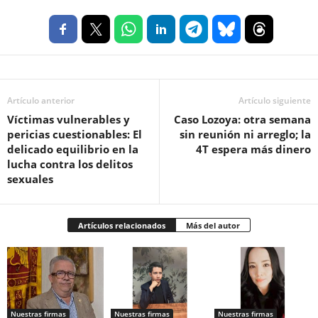
Artículo anterior
Artículo siguiente
Víctimas vulnerables y
Caso Lozoya: otra semana
pericias cuestionables: El
sin reunión ni arreglo; la
delicado equilibrio en la
4T espera más dinero
lucha contra los delitos
sexuales
Artículos relacionados
Más del autor
Nuestras firmas
Nuestras firmas
Nuestras firmas