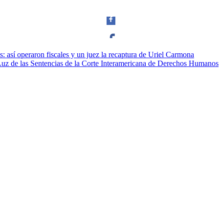
s: así operaron fiscales y un juez la recaptura de Uriel Carmona
Facebook
 Luz de las Sentencias de la Corte Interamericana de Derechos Humanos
Twitter
Whatsapp