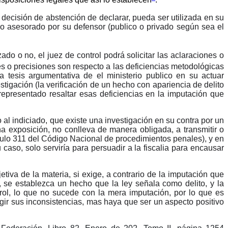
isposiciones legales que así lo establecen
.
decisión de abstención de declarar, pueda ser utilizada en su
ido asesorado por su defensor (publico o privado según sea el
do o no, el juez de control podrá solicitar las aclaraciones o
es o precisiones son respecto a las deficiencias metodológicas
 tesis argumentativa de el ministerio publico en su actuar
estigación (la verificación de un hecho con apariencia de delito
representado resaltar esas deficiencias en la imputación que
al indiciado, que existe una investigación en su contra por un
a exposición, no conlleva de manera obligada, a transmitir o
iculo 311 del Código Nacional de procedimientos penales), y en
caso, solo serviría para persuadir a la fiscalia para encausar
jetiva de la materia, si exige, a contrario de la imputación que
, se establezca un hecho que la ley señala como delito, y la
rol, lo que no sucede con la mera imputación, por lo que es
regir sus inconsistencias, mas haya que ser un aspecto positivo