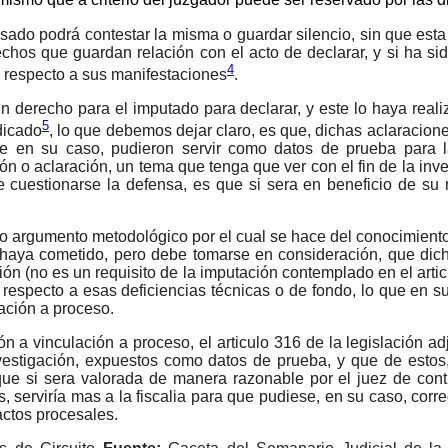
mismo que a criterio del juzgador puede ser reservado por las d
Linkedin
ado podrá contestar la misma o guardar silencio, sin que esta 
rechos que guardan relación con el acto de declarar, y si ha s
4
s respecto a sus manifestaciones
.
n derecho para el imputado para declarar, y este lo haya realiza
5
dicado
, lo que debemos dejar claro, es que, dichas aclaracion
ue en su caso, pudieron servir como datos de prueba para la
ión o aclaración, un tema que tenga que ver con el fin de la inv
be cuestionarse la defensa, es que si sera en beneficio de su 
ero argumento metodológico por el cual se hace del conocimiento 
 haya cometido, pero debe tomarse en consideración, que dich
ción (no es un requisito de la imputación contemplado en el art
 respecto a esas deficiencias técnicas o de fondo, lo que en su 
lación a proceso.
ón a vinculación a proceso, el articulo 316 de la legislación ad
nvestigación, expuestos como datos de prueba, y que de estos
 que si sera valorada de manera razonable por el juez de cont
s, serviría mas a la fiscalia para que pudiese, en su caso, cor
actos procesales.