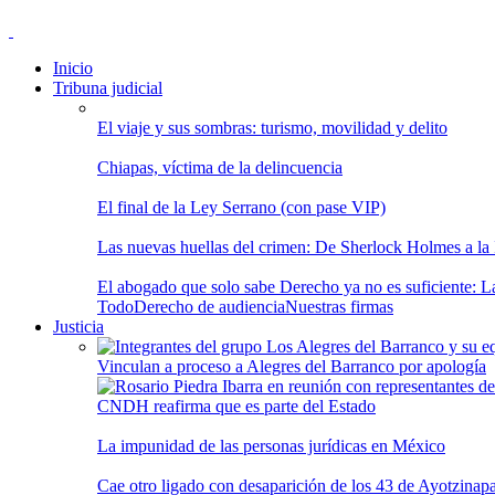
Inicio
Tribuna judicial
El viaje y sus sombras: turismo, movilidad y delito
Chiapas, víctima de la delincuencia
El final de la Ley Serrano (con pase VIP)
Las nuevas huellas del crimen: De Sherlock Holmes a la In
El abogado que solo sabe Derecho ya no es suficiente: Las
Todo
Derecho de audiencia
Nuestras firmas
Justicia
Vinculan a proceso a Alegres del Barranco por apología
CNDH reafirma que es parte del Estado
La impunidad de las personas jurídicas en México
Cae otro ligado con desaparición de los 43 de Ayotzinap