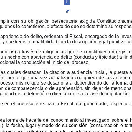
plir con su obligación persecutoria exigida Constitucionalme
Facebook
o quienes lo cometieron, a efecto de que se determine su respon
pariencia de delito, ordenara el Fiscal, encargado de la invest
o, y que tiene compatibilidad con la descripción legal punitiva, 
dicios) a través de diligencias que se constituyen en registros
un hecho con apariencia de delito (conducta y tipicidad) a fin de
Twitter
iccional la conducción al inicio del proceso.
s cuales destacan, la citación a audiencia inicial, la puesta a
; por lo que una vez actualizada cualquiera de las anteriores
l proceso, mismo que se desarrollara dependiendo de la forma 
den de comparecencia o de aprehensión, sin dejar de mencionar la
egalidad de la detención o directamente a la fase de imputación.
Whatsapp
n el proceso le realiza la Fiscalia al gobernado, respecto a 
ra forma de hacerle del conocimiento al investigado, sobre
el 
l)
, la fecha, lugar y modo de su comisión
(consumación o tent