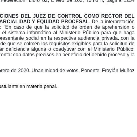
 Federación.
Libro 82, Enero de 202, Tomo II, página 1254
NCIONES DEL JUEZ DE CONTROL COMO RECTOR DEL
PARCIALIDAD Y EQUIDAD PROCESAL.
De la interpretación
e: “En caso de que la solicitud de orden de aprehensión o
el sistema informático al Ministerio Público para que haga
resentante social en la respectiva audiencia privada, con la
 de que se colmen los requisitos exigibles para la solicitud de
 deficiencia alguna o coadyuvar con el Ministerio Público;
contar con datos precisos en beneficio del debido proceso y la
brero de 2020. Unanimidad de votos. Ponente: Froylán Muñoz
ostulante en materia penal.