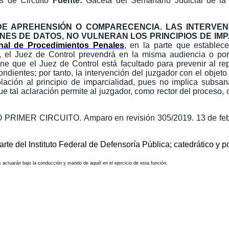
s de Circuito
Fuente:
Gaceta del Semanario Judicial de la
 DE APREHENSIÓN O COMPARECENCIA. LAS INTERVE
NES
DE DATOS, NO VULNERAN LOS PRINCIPIOS DE IM
onal de Procedimientos Penales
, en la parte que establec
, el Juez de Control prevendrá en la misma audiencia o por 
e que el Juez de Control está facultado para prevenir al rep
ndientes; por tanto, la intervención del juzgador con el objeto
ción al principio de imparcialidad, pues no implica subsanar
 tal aclaración permite al juzgador, como rector del proceso, 
 PRIMER CIRCUITO.
Amparo en revisión 305/2019. 13 de fe
te del Instituto Federal de Defensoría Pública; catedrático y p
les actuarán bajo la conducción y mando de aquél en el ejercicio de esta función.