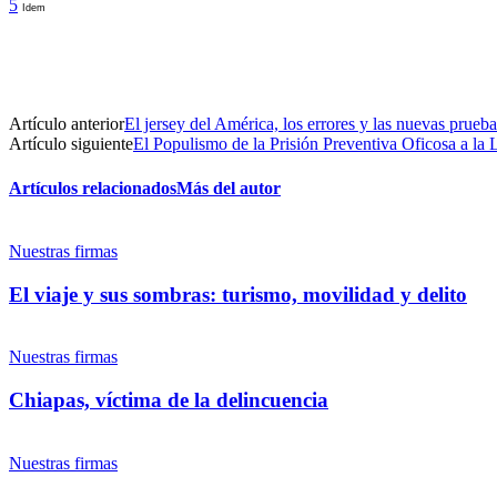
5
Idem
Artículo anterior
El jersey del América, los errores y las nuevas prueba
Artículo siguiente
El Populismo de la Prisión Preventiva Oficosa a la
Artículos relacionados
Más del autor
Nuestras firmas
El viaje y sus sombras: turismo, movilidad y delito
Nuestras firmas
Chiapas, víctima de la delincuencia
Nuestras firmas