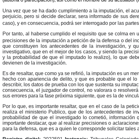
(autoría o participación)
, así como el nombre de su acusador
(
Una vez que se ha dado cumplimiento a la imputación, el acus
perjuicio, pero si decide declarar, sera informado de sus de
caso), y en consecuencia, podrá ser interrogado por las parte
Por tanto, al haberse cumplido el requisito que se colma en u
precisiones de la imputación a petición de la defensa o del in
que constituyen los antecedentes de la investigación, y q
investigativo, que en el mejor de los casos, y siendo la precis
y la probabilidad de que el imputado lo realizo), lo que de
devienen de la investigación.
Es de resaltar, que como ya se refirió, la imputación es un m
hecho con apariencia de delito, y que es probable que el lo
describir, los datos de prueba con los que sustenta su imputa
consecuencia, el juzgador de control, no valorara o resolverá
sus errores para la fase próxima siguiente, que es la de vincu
Por lo que, es importante resaltar, que en el caso de la petici
realiza el ministerio Publico, que de los antecedentes de i
probabilidad de que el investigado lo cometió, información
importante destacar, que al realizar precisiones o aclaracione
para la defensa, que es a quien le corresponde solicitar tales 