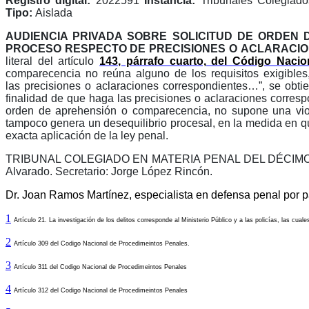
Registro digital:
2022591
Instancia:
Tribunales Colegiado
Tipo:
Aislada
AUDIENCIA PRIVADA SOBRE SOLICITUD DE ORDEN
PROCESO RESPECTO DE
PRECISIONES
O
ACLARACIO
literal del artículo
143, párrafo cuarto, del Código Naci
comparecencia no reúna alguno de los requisitos exigibles
las
precisiones
o
aclaraciones
correspondientes…”, se obtien
finalidad de que haga las
precisiones
o
aclaraciones
correspo
orden de aprehensión o comparecencia, no supone una viola
tampoco genera un desequilibrio procesal, en la medida en que
exacta aplicación de la ley penal.
TRIBUNAL COLEGIADO EN MATERIA PENAL DEL DÉCIMO
Alvarado. Secretario: Jorge López Rincón.
Dr. Joan Ramos Martínez, especialista en defensa penal por par
1
Artículo 21. La investigación de los delitos corresponde al Ministerio Público y a las policías, las cua
2
Artículo 309
del Codigo Nacional de Procedimeintos Penales.
3
Artículo 3
11 del Codigo Nacional de Procedimeintos Penales
4
Artículo 3
12 del Codigo Nacional de Procedimeintos Penales