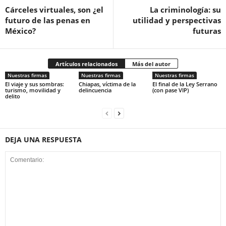
Cárceles virtuales, son ¿el
La criminología: su
futuro de las penas en
utilidad y perspectivas
México?
futuras
Artículos relacionados
Más del autor
Nuestras firmas
Nuestras firmas
Nuestras firmas
El viaje y sus sombras:
Chiapas, víctima de la
El final de la Ley Serrano
turismo, movilidad y
delincuencia
(con pase VIP)
delito
DEJA UNA RESPUESTA