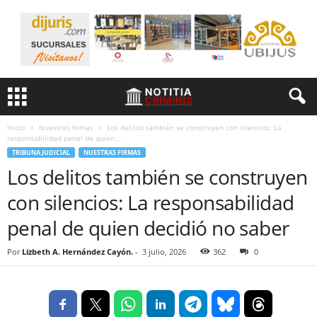
Inicio
Nuestras firmas
Los delitos también se construyen con silencios: La
responsabilidad penal de quien...
TRIBUNA JUDICIAL
NUESTRAS FIRMAS
Los delitos también se construyen
con silencios: La responsabilidad
penal de quien decidió no saber
Por
Lizbeth A. Hernández Cayón.
-
3 julio, 2026
362
0