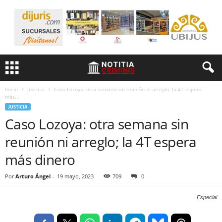
Inicio
Justicia
Caso Lozoya: otra semana sin reunión ni arreglo; la 4T espera
más...
JUSTICIA
Caso Lozoya: otra semana sin
reunión ni arreglo; la 4T espera
más dinero
Por
Arturo Ángel
-
19 mayo, 2023
709
0
Especial