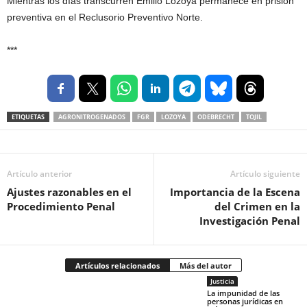
Mientras los días transcurren Emilio Lozoya permanece en prisión
preventiva en el Reclusorio Preventivo Norte.
***
ETIQUETAS
AGRONITROGENADOS
FGR
LOZOYA
ODEBRECHT
TOJIL
Artículo anterior
Artículo siguiente
Ajustes razonables en el
Importancia de la Escena
Procedimiento Penal
del Crimen en la
Investigación Penal
Artículos relacionados
Más del autor
Justicia
La impunidad de las
personas jurídicas en