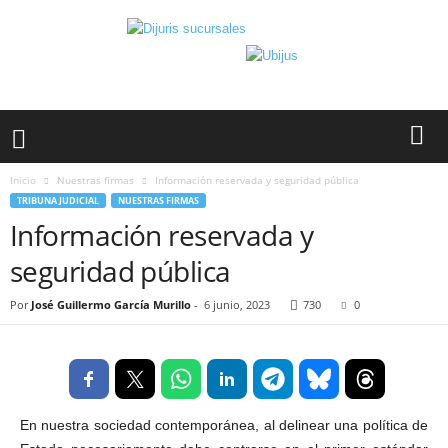
Inicio
Nuestras firmas
Información reservada y seguridad pública
TRIBUNA JUDICIAL
NUESTRAS FIRMAS
Información reservada y
seguridad pública
Por
José Guillermo García Murillo
-
6 junio, 2023
730
0
En nuestra sociedad contemporánea, al delinear una política de