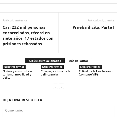
Artículo anterior
Artículo siguiente
Casi 232 mil personas
Prueba ilícita. Parte I
encarceladas, récord en
siete años; 17 estados con
prisiones rebasadas
Artículos relacionados
Más del autor
Nuestras firmas
Nuestras firmas
Nuestras firmas
El viaje y sus sombras:
Chiapas, víctima de la
El final de la Ley Serrano
turismo, movilidad y
delincuencia
(con pase VIP)
delito
DEJA UNA RESPUESTA