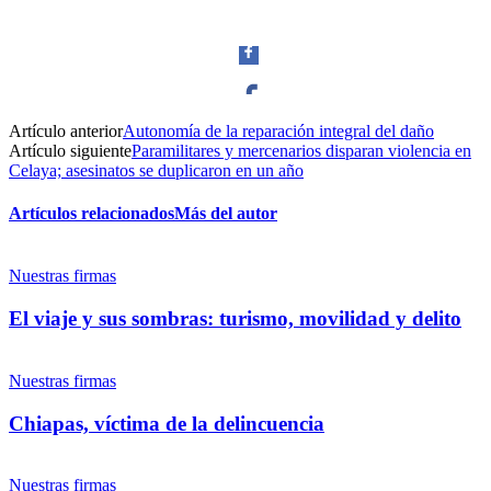
Artículo anterior
Autonomía de la reparación integral del daño
Facebook
Artículo siguiente
Paramilitares y mercenarios disparan violencia en
Celaya; asesinatos se duplicaron en un año
Artículos relacionados
Más del autor
Twitter
Nuestras firmas
El viaje y sus sombras: turismo, movilidad y delito
Nuestras firmas
Whatsapp
Chiapas, víctima de la delincuencia
Nuestras firmas