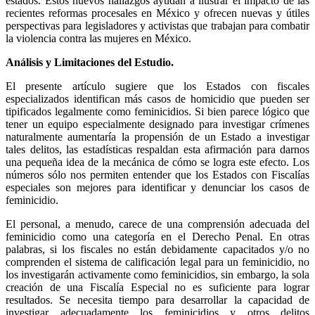
estados. Estos nuevos hallazgos ayudan a ilustrar el impacto de las
recientes reformas procesales en México y ofrecen nuevas y útiles
perspectivas para legisladores y activistas que trabajan para combatir
la violencia contra las mujeres en México.
Análisis y Limitaciones del Estudio.
El presente artículo sugiere que los Estados con fiscales
especializados identifican más casos de homicidio que pueden ser
tipificados legalmente como feminicidios. Si bien parece lógico que
tener un equipo especialmente designado para investigar crímenes
naturalmente aumentaría la propensión de un Estado a investigar
tales delitos, las estadísticas respaldan esta afirmación para darnos
una pequeña idea de la mecánica de cómo se logra este efecto. Los
Telegram
números sólo nos permiten entender que los Estados con Fiscalías
especiales son mejores para identificar y denunciar los casos de
feminicidio.
El personal, a menudo, carece de una comprensión adecuada del
feminicidio como una categoría en el Derecho Penal. En otras
palabras, si los fiscales no están debidamente capacitados y/o no
comprenden el sistema de calificación legal para un feminicidio, no
los investigarán activamente como feminicidios, sin embargo, la sola
creación de una Fiscalía Especial no es suficiente para lograr
resultados. Se necesita tiempo para desarrollar la capacidad de
investigar adecuadamente los feminicidios y otros delitos