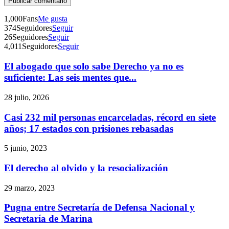
1,000
Fans
Me gusta
374
Seguidores
Seguir
26
Seguidores
Seguir
4,011
Seguidores
Seguir
El abogado que solo sabe Derecho ya no es
Telegram
suficiente: Las seis mentes que...
28 julio, 2026
Casi 232 mil personas encarceladas, récord en siete
años; 17 estados con prisiones rebasadas
5 junio, 2023
El derecho al olvido y la resocialización
29 marzo, 2023
Pugna entre Secretaría de Defensa Nacional y
Secretaría de Marina