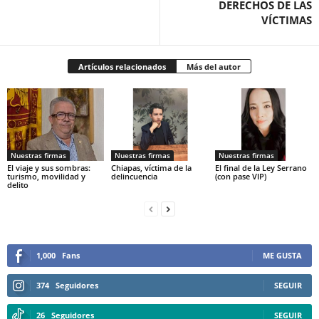
DERECHOS DE LAS
VÍCTIMAS
Artículos relacionados
Más del autor
Nuestras firmas
Nuestras firmas
Nuestras firmas
El viaje y sus sombras:
Chiapas, víctima de la
El final de la Ley Serrano
turismo, movilidad y
delincuencia
(con pase VIP)
delito
1,000
Fans
ME GUSTA
374
Seguidores
SEGUIR
26
Seguidores
SEGUIR