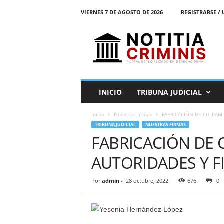
VIERNES 7 DE AGOSTO DE 2026
REGISTRARSE / 
N
o
t
i
t
i
a
INICIO
TRIBUNA JUDICIAL
C
r
Inicio
Nuestras firmas
FABRICACIÓN DE CULPABL
i
TRIBUNA JUDICIAL
NUESTRAS FIRMAS
m
FABRICACIÓN DE 
i
n
AUTORIDADES Y F
i
s
E
Por
admin
-
28 octubre, 2022
676
0
l
P
o
r