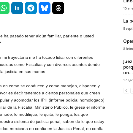
Líne
15 ene
La p
8 sept
 ha pasado tener algún familiar, pariente o usted
Oper
?
8 febr
mi trayectoria me ha tocado lidiar con diferentes
Juez
onocidas como Fiscalías y con diversos asuntos donde
porq
la justicia en sus manos.
un...
17 ago
orma en como se conducen y como manejan, disponen y
vor es decir tenemos a ciertos personajes que creen
ipular y acomodar los IPH (informe policial homologado)
ar de la Fiscalía, Ministerio Público, le gresa el informe
mode, lo modifique, le quite, le ponga, los que
stro sistema de justicia penal, saben de lo que estoy
dad mexicana no confia en la Justicia Penal, no confía