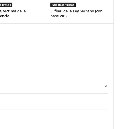
s firmas
Nuestras firmas
, víctima de la
El final de la Ley Serrano (con
encia
pase VIP)