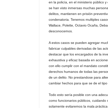
en la policía, en el ministerio público 
P
e
se han visto inmersas muchas personas
n
delitos, mantienen en prisión preventiv
a
condenatoria. Tenemos multiples caso
l
Wallace, Polette, Octavio Ocaña, Deban
desconocemos.
A estos casos se pueden agregar much
fabricar culpables derivadas de las actu
destacar que los encargados de la inv
exhaustiva y eficaz basada en acciones
con ello cumplir con el mandato constit
derechos humanos de todas las person
de un delito. No prestandose para alter
cambiar hechos para que se de el tipo
Todo esto sería posible con una adecu
como funcionarios públicos, cuidando s
solamente evitaremos la mala práctica