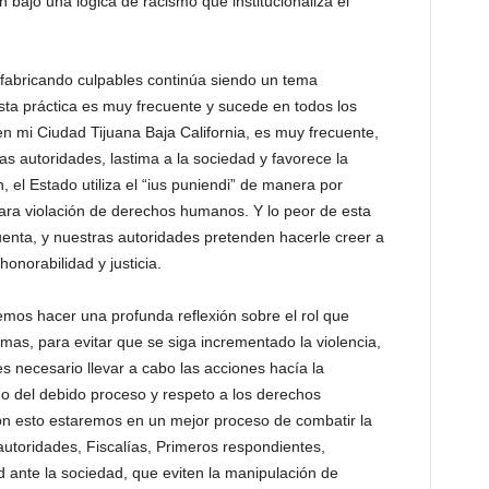
n bajo una lógica de racismo que institucionaliza el
 fabricando culpables continúa siendo un tema
sta práctica es muy frecuente y sucede en todos los
n mi Ciudad Tijuana Baja California, es muy frecuente,
as autoridades, lastima a la sociedad y favorece la
, el Estado utiliza el “ius puniendi” de manera por
lara violación de derechos humanos. Y lo peor de esta
uenta, y nuestras autoridades pretenden hacerle creer a
onorabilidad y justicia.
mos hacer una profunda reflexión sobre el rol que
mas, para evitar que se siga incrementado la violencia,
es necesario llevar a cabo las acciones hacía la
mo del debido proceso y respeto a los derechos
on esto estaremos en un mejor proceso de combatir la
 autoridades, Fiscalías, Primeros respondientes,
ad ante la sociedad, que eviten la manipulación de