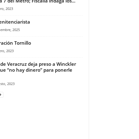
a 7 del Metro; Fiscalía indaga los...
ro, 2023
enitenciarista
iembre, 2025
ación Tornillo
ero, 2023
 de Veracruz deja preso a Winckler
ue “no hay dinero” para ponerle
sto, 2023