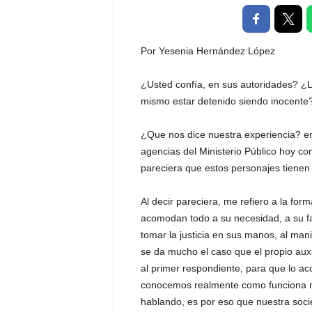
t
a
l
Por Yesenia Hernández López
d
e
¿Usted confía, en sus autoridades? ¿Le
D
i
mismo estar detenido siendo inocente
f
u
¿Que nos dice nuestra experiencia? en 
s
agencias del Ministerio Público hoy c
i
pareciera que estos personajes tienen 
ó
n
Al decir pareciera, me refiero a la f
d
e
acomodan todo a su necesidad, a su fa
l
tomar la justicia en sus manos, al man
S
se da mucho el caso que el propio auxili
a
al primer respondiente, para que lo aco
b
conocemos realmente como funciona nue
e
hablando, es por eso que nuestra socie
r