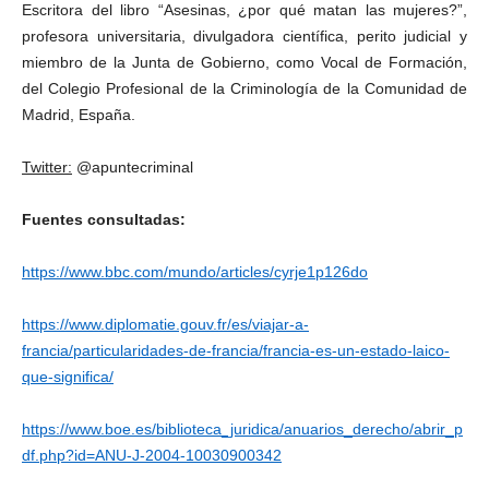
Escritora del libro “Asesinas, ¿por qué matan las mujeres?”,
profesora universitaria, divulgadora científica, perito judicial y
miembro de la Junta de Gobierno, como Vocal de Formación,
del Colegio Profesional de la Criminología de la Comunidad de
Madrid, España.
Twitter:
@apuntecriminal
Fuentes consultadas:
https://www.bbc.com/mundo/articles/cyrje1p126do
https://www.diplomatie.gouv.fr/es/viajar-a-
francia/particularidades-de-francia/francia-es-un-estado-laico-
que-significa/
https://www.boe.es/biblioteca_juridica/anuarios_derecho/abrir_p
df.php?id=ANU-J-2004-10030900342