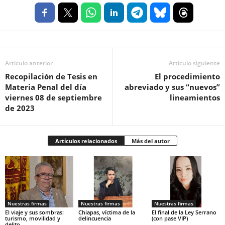
Artículo anterior
Artículo siguiente
Recopilación de Tesis en
El procedimiento
Materia Penal del día
abreviado y sus “nuevos”
viernes 08 de septiembre
lineamientos
de 2023
Artículos relacionados
Más del autor
Nuestras firmas
Nuestras firmas
Nuestras firmas
El viaje y sus sombras:
Chiapas, víctima de la
El final de la Ley Serrano
turismo, movilidad y
delincuencia
(con pase VIP)
delito