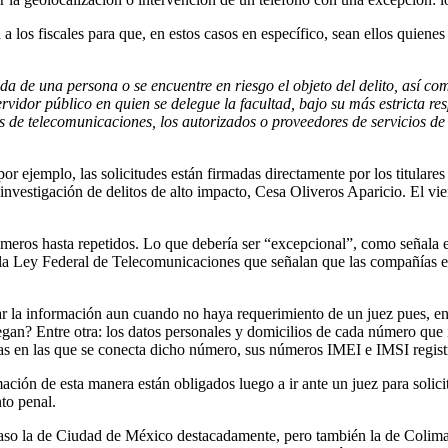
a a los fiscales para que, en estos casos en específico, sean ellos quie
vida de una persona o
se encuentre en riesgo el objeto del delito, así 
rvidor público en quien se delegue la facultad, bajo su más estricta r
os de telecomunicaciones, los autorizados o proveedores de servicios d
or ejemplo, las solicitudes están firmadas directamente por los titulares
investigación de delitos de alto impacto, Cesa Oliveros Aparicio. El v
úmeros hasta repetidos. Lo que debería ser “excepcional”, como señala e
 la Ley Federal de Telecomunicaciones que señalan que las compañías est
 la información aun cuando no haya requerimiento de un juez pues, en t
an? Entre otra: los datos personales y domicilios de cada número que inc
enas en las que se conecta dicho número, sus números IMEI e IMSI regist
ión de esta manera están obligados luego a ir ante un juez para solicit
to penal.
e caso la de Ciudad de México destacadamente, pero también la de Colim