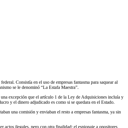
ederal. Consistía en el uso de empresas fantasma para saquear al
ecanismo se le denominó “La Estafa Maestra”.
an una excepción que el artículo 1 de la Ley de Adquisiciones incluía y
e lucro y el dinero adjudicado es como si se quedara en el Estado.
ontaban una comisión y enviaban el resto a empresas fantasma, ya sin
 actos ilegales, pero con otra finalidad: el espionaje a opositores