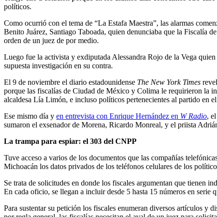
políticos.
Como ocurrió con el tema de “La Estafa Maestra”, las alarmas comenza
Benito Juárez, Santiago Taboada, quien denunciaba que la Fiscalía de
orden de un juez de por medio.
Luego fue la activista y exdiputada Alessandra Rojo de la Vega quien 
supuesta investigación en su contra.
El 9 de noviembre el diario estadounidense
The New York Times
revel
porque las fiscalías de Ciudad de México y Colima le requirieron la in
alcaldesa Lía Limón, e incluso políticos pertenecientes al partido en
Ese mismo día y
en entrevista con Enrique Hernández en
W Radio
, e
sumaron el exsenador de Morena, Ricardo Monreal, y el priista Adr
La trampa para espiar: el 303 del CNPP
Tuve acceso a varios de los documentos que las compañías telefónicas p
Michoacán los datos privados de los teléfonos celulares de los político
Se trata de solicitudes en donde los fiscales argumentan que tienen ind
En cada oficio, se llegan a incluir desde 5 hasta 15 números en serie q
Para sustentar su petición los fiscales enumeran diversos artículos y 
por regla general, las fiscalías necesitan el aval de un juez para solic