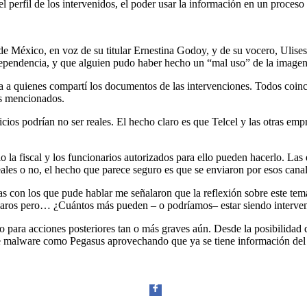
 el perfil de los intervenidos, el poder usar la información en un proces
 de México, en voz de su titular Ernestina Godoy, y de su vocero, Ulise
 dependencia, y que alguien pudo haber hecho un “mal uso” de la imagen 
ía a quienes compartí los documentos de las intervenciones. Todos coinc
ios mencionados.
os podrían no ser reales. El hecho claro es que Telcel y las otras empre
o la fiscal y los funcionarios autorizados para ello pueden hacerlo. Las
eales o no, el hecho que parece seguro es que se enviaron por esos canal
as con los que pude hablar me señalaron que la reflexión sobre este tema
mparos pero… ¿Cuántos más pueden – o podríamos– estar siendo interve
ico para acciones posteriores tan o más graves aún. Desde la posibilid
 de malware como Pegasus aprovechando que ya se tiene información del IME