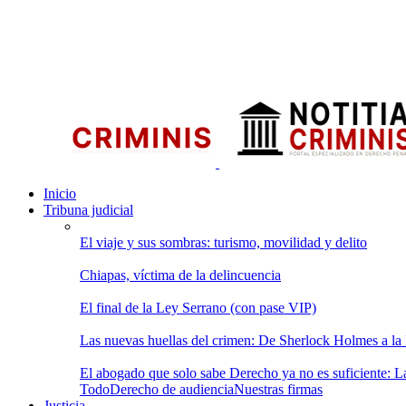
Inicio
Tribuna judicial
El viaje y sus sombras: turismo, movilidad y delito
Chiapas, víctima de la delincuencia
El final de la Ley Serrano (con pase VIP)
Las nuevas huellas del crimen: De Sherlock Holmes a la In
El abogado que solo sabe Derecho ya no es suficiente: Las
Todo
Derecho de audiencia
Nuestras firmas
Justicia