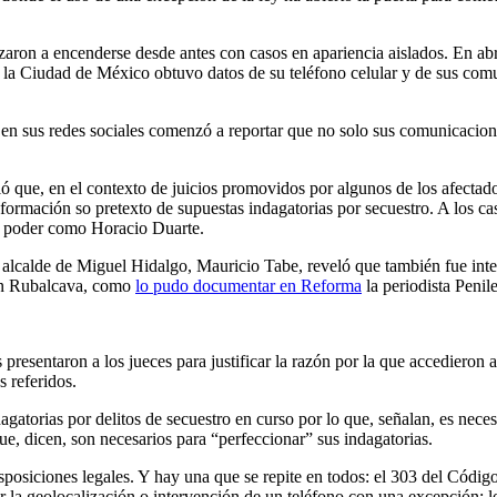
ron a encenderse desde antes con casos en apariencia aislados. En abr
Whatsapp
 la Ciudad de México obtuvo datos de su teléfono celular y de sus comun
en sus redes sociales comenzó a reportar que no solo sus comunicaciones
ó que, en el contexto de juicios promovidos por algunos de los afectad
formación so pretexto de supuestas indagatorias por secuestro. A los ca
 el poder como Horacio Duarte.
Linkedin
l alcalde de Miguel Hidalgo, Mauricio Tabe, reveló que también fue inte
ián Rubalcava, como
lo pudo documentar en Reforma
la periodista Penil
resentaron a los jueces para justificar la razón por la que accedieron a
s referidos.
agatorias por delitos de secuestro en curso por lo que, señalan, es nece
ue, dicen, son necesarios para “perfeccionar” sus indagatorias.
disposiciones legales. Y hay una que se repite en todos: el 303 del Códi
itar la geolocalización o intervención de un teléfono con una excepción: l