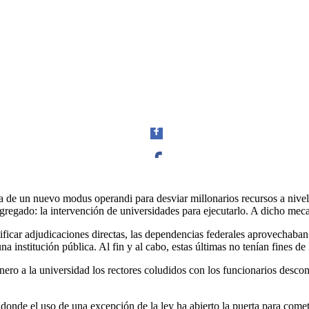
Facebook
e un nuevo modus operandi para desviar millonarios recursos a nivel f
 agregado: la intervención de universidades para ejecutarlo. A dicho m
justificar adjudicaciones directas, las dependencias federales aprovechab
na institución pública. Al fin y al cabo, estas últimas no tenían fines d
Twitter
inero a la universidad los rectores coludidos con los funcionarios desc
onde el uso de una excepción de la ley ha abierto la puerta para cometer