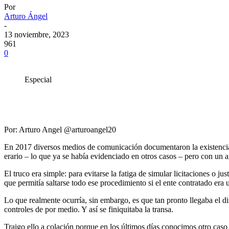
Por
Arturo Ángel
-
13 noviembre, 2023
961
0
Especial
Por: Arturo Angel @arturoangel20
En 2017 diversos medios de comunicación documentaron la existencia d
erario – lo que ya se había evidenciado en otros casos – pero con un
El truco era simple: para evitarse la fatiga de simular licitaciones o 
que permitía saltarse todo ese procedimiento si el ente contratado era u
Lo que realmente ocurría, sin embargo, es que tan pronto llegaba el d
controles de por medio. Y así se finiquitaba la transa.
Traigo ello a colación porque en los últimos días conocimos otro caso d