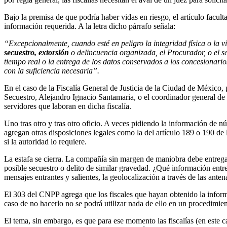
Bajo la premisa de que podría haber vidas en riesgo, el artículo facult
información requerida. A la letra dicho párrafo señala:
“Excepcionalmente, cuando esté en peligro la integridad física o la 
secuestro, extorsión
o delincuencia organizada, el Procurador, o el se
tiempo real o la entrega de los datos conservados a los concesionari
con la suficiencia necesaria”.
En el caso de la Fiscalía General de Justicia de la Ciudad de México, p
Secuestro, Alejandro Ignacio Santamaria, o el coordinador general de 
servidores que laboran en dicha fiscalía.
Uno tras otro y tras otro oficio. A veces pidiendo la información de n
agregan otras disposiciones legales como la del artículo 189 o 190 de
si la autoridad lo requiere.
La estafa se cierra. La compañía sin margen de maniobra debe entregar
posible secuestro o delito de similar gravedad. ¿Qué información entreg
mensajes entrantes y salientes, la geolocalización a través de las ant
El 303 del CNPP agrega que los fiscales que hayan obtenido la informac
caso de no hacerlo no se podrá utilizar nada de ello en un procedimien
El tema, sin embargo, es que para ese momento las fiscalías (en est