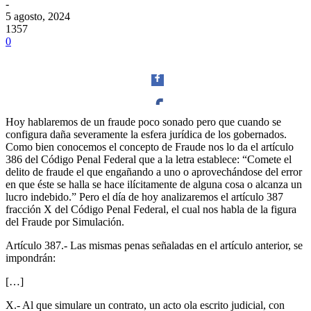
-
5 agosto, 2024
1357
0
Hoy hablaremos de un fraude poco sonado pero que cuando se
configura daña severamente la esfera jurídica de los gobernados.
Facebook
Como bien conocemos el concepto de Fraude nos lo da el artículo
386 del Código Penal Federal que a la letra establece: “Comete el
delito de fraude el que engañando a uno o aprovechándose del error
en que éste se halla se hace ilícitamente de alguna cosa o alcanza un
lucro indebido.” Pero el día de hoy analizaremos el artículo 387
fracción X del Código Penal Federal, el cual nos habla de la figura
Twitter
del Fraude por Simulación.
Artículo 387.- Las mismas penas señaladas en el artículo anterior, se
impondrán:
[…]
Whatsapp
X.- Al que simulare un contrato, un acto ola escrito judicial, con