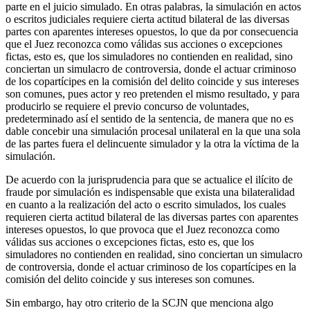
parte en el juicio simulado. En otras palabras, la simulación en actos
o escritos judiciales requiere cierta actitud bilateral de las diversas
partes con aparentes intereses opuestos, lo que da por consecuencia
que el Juez reconozca como válidas sus acciones o excepciones
fictas, esto es, que los simuladores no contienden en realidad, sino
conciertan un simulacro de controversia, donde el actuar criminoso
de los copartícipes en la comisión del delito coincide y sus intereses
son comunes, pues actor y reo pretenden el mismo resultado, y para
producirlo se requiere el previo concurso de voluntades,
predeterminado así el sentido de la sentencia, de manera que no es
dable concebir una simulación procesal unilateral en la que una sola
de las partes fuera el delincuente simulador y la otra la víctima de la
simulación.
De acuerdo con la jurisprudencia para que se actualice el ilícito de
fraude por simulación es indispensable que exista una bilateralidad
en cuanto a la realización del acto o escrito simulados, los cuales
requieren cierta actitud bilateral de las diversas partes con aparentes
intereses opuestos, lo que provoca que el Juez reconozca como
válidas sus acciones o excepciones fictas, esto es, que los
simuladores no contienden en realidad, sino conciertan un simulacro
de controversia, donde el actuar criminoso de los copartícipes en la
comisión del delito coincide y sus intereses son comunes.
Sin embargo, hay otro criterio de la SCJN que menciona algo