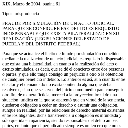
XIX, Marzo de 2004, página 61
Tipo: Jurisprudencia
FRAUDE POR SIMULACIÓN DE UN ACTO JUDICIAL.
PARA QUE SE CONFIGURE ESE DELITO ES REQUISITO
INDISPENSABLE QUE EXISTA BILATERALIDAD EN SU
REALIZACIÓN (LEGISLACIONES DEL ESTADO DE
PUEBLA Y DEL DISTRITO FEDERAL).
Para que se actualice el ilícito de fraude por simulación cometido
mediante la realización de un acto judicial, es requisito indispensable
Telegram
que exista una bilateralidad, en cuanto a la realización del acto o
escrito simulados, es decir, que se dé el concierto entre dos personas
o partes, y que ello traiga consigo un perjuicio a otro o la obtención
de cualquier beneficio indebido. Lo anterior es así, aun cuando entre
el actor y el demandado no exista contienda alguna que deba
resolverse, sino que se sirven del juicio como medio para conseguir
otro fin, de manera ficticia, merced a la proyección irreal de una
situación jurídica en la que se aparentó que en virtud de la sentencia,
quedaron obligados a ceder un derecho o asumir una obligación,
aunque en realidad, por las relaciones de derecho material existentes
entre los litigantes, dicha transferencia u obligación es infundada y
sólo querida en apariencia, siendo responsables del delito ambas
partes, en tanto que el perjudicado siempre es un tercero que no es