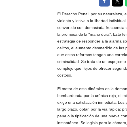
t
a
El Derecho Penal, por su naturaleza, e
l
violenta y lesiva a la libertad individu
d
convertido con demasiada frecuencia en
e
la promesa de la “mano dura”. Este fe
D
i
estrategia de responder a la alarma so
f
delitos, el aumento desmedido de las pe
u
que estas reformas tengan una correla
s
criminalidad. Se trata de un espejismo
i
complejo que, lejos de ofrecer segurida
ó
costoso.
n
d
e
El motor de esta dinámica es la deman
l
bombardeada por la crónica roja, el mi
S
exige una satisfacción inmediata. Los p
a
largo plazo, optan por la vía rápida: p
b
pena o la tipificación de una nueva con
e
instantáneo. Se legisla para la cámara,
r