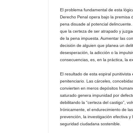
P
e
El problema fundamental de esta lógica
n
Derecho Penal opera bajo la premisa d
a
pena disuade al potencial delincuent
l
que la certeza de ser atrapado y juzg
de la pena impuesta. Aumentar las con
decisión de alguien que planea un delit
desesperación, la adicción o la impulsi
consecuencias, es, en la práctica, la e
El resultado de esta espiral punitivista
penitenciario. Las cárceles, concebida
convierten en meros depósitos humano
saturado genera impunidad por defecto:
debilitando la “certeza del castigo”, 
Irónicamente, el endurecimiento de las
prevención, la investigación efectiva y 
seguridad ciudadana sostenible.