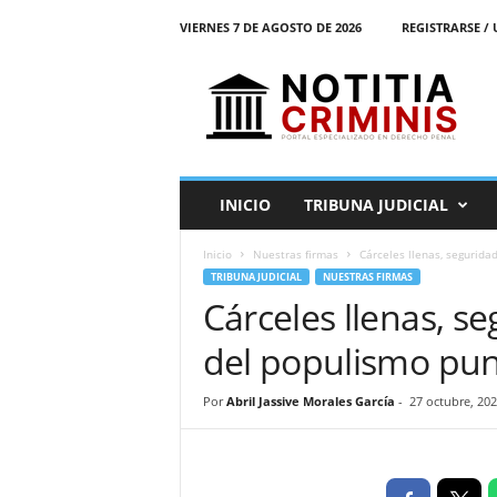
VIERNES 7 DE AGOSTO DE 2026
REGISTRARSE / 
N
o
t
i
t
i
a
INICIO
TRIBUNA JUDICIAL
C
r
Inicio
Nuestras firmas
Cárceles llenas, segurida
i
TRIBUNA JUDICIAL
NUESTRAS FIRMAS
m
Cárceles llenas, s
i
n
del populismo pun
i
s
E
Por
Abril Jassive Morales García
-
27 octubre, 20
l
P
o
r