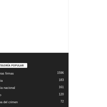
TEGORÍA POPULAR
1596
ras firmas
183
ia
161
ia nacional
120
o
72
a del crimen