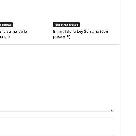
s firmas
Nuestras firmas
, víctima de la
El final de la Ley Serrano (con
encia
pase VIP)