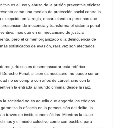
tivo es el uso y abuso de la prisión preventiva oficiosa
presenta como una medida de protección social contra la
 la excepción en la regla, encarcelando a personas que
a presunción de inocencia y transforma el sistema penal
reventivo, más que en un mecanismo de justicia
umenta, pero el crimen organizado o la delincuencia de
más sofisticados de evasión, rara vez son afectados
adores jurídicos es desenmascarar esta retórica
el Derecho Penal, si bien es necesario, no puede ser un
uridad no se compra con años de cárcel, sino con la
ntiven la entrada al mundo criminal desde la raíz.
 la sociedad no es aquella que engorda los códigos
garantiza la eficacia en la persecución del delito, la
a a través de instituciones sólidas. Mientras la clase
s víctimas y el miedo colectivo como combustible para