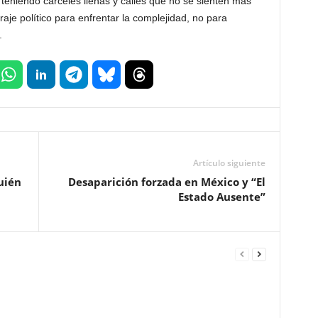
teniendo cárceles llenas y calles que no se sienten más
aje político para enfrentar la complejidad, no para
.
Artículo siguiente
uién
Desaparición forzada en México y “El
Estado Ausente”