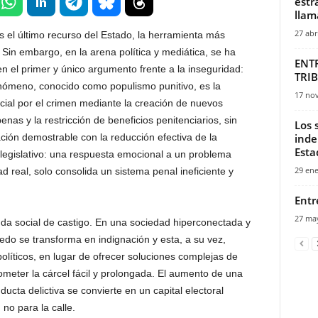
estr
llam
27 abr
s el último recurso del Estado, la herramienta más
al. Sin embargo, en la arena política y mediática, se ha
ENT
 el primer y único argumento frente a la inseguridad:
TRI
nómeno, conocido como populismo punitivo, es la
17 no
cial por el crimen mediante la creación de nuevos
nas y la restricción de beneficios penitenciarios, sin
Los 
ción demostrable con la reducción efectiva de la
inde
Esta
 legislativo: una respuesta emocional a un problema
29 ene
d real, solo consolida un sistema penal ineficiente y
Entr
27 ma
da social de castigo. En una sociedad hiperconectada y
edo se transforma en indignación y esta, a su vez,
olíticos, en lugar de ofrecer soluciones complejas de
rometer la cárcel fácil y prolongada. El aumento de una
ducta delictiva se convierte en un capital electoral
 no para la calle.