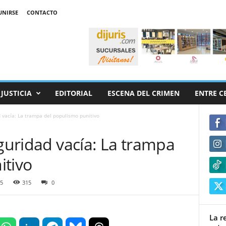
UNIRSE
CONTACTO
JUSTICIA
EDITORIAL
ESCENA DEL CRIMEN
ENTRE C
d vacía: La trampa del populismo punitivo
eguridad vacía: La trampa
itivo
25
315
0
La r