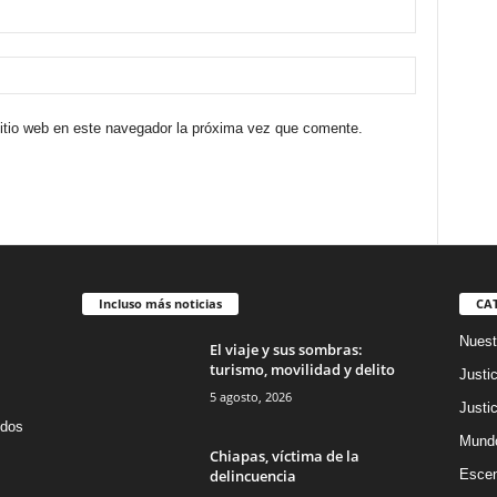
sitio web en este navegador la próxima vez que comente.
Incluso más noticias
CA
Nuest
El viaje y sus sombras:
turismo, movilidad y delito
Justic
5 agosto, 2026
Justic
idos
Mund
Chiapas, víctima de la
delincuencia
Escen