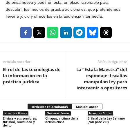
defensa nueva y pedir en esta, un plazo razonable para
descubrir los medios de prueba adicionales, que pretendemos
llevar a juicio y ofrecerlos en la audiencia intermedia.
Artículo anterior
Artículo siguiente
El rol de las tecnologías de
La “Estafa Maestra” del
la información en la
espionaje: fiscalías
práctica jurídica
manipulan ley para
intervenir a opositores
Artículos relacionados
Más del autor
Nuestras firmas
Nuestras firmas
Nuestras firmas
El viaje y sus sombras:
Chiapas, víctima de la
El final de la Ley Serrano
turismo, movilidad y
delincuencia
(con pase VIP)
delito