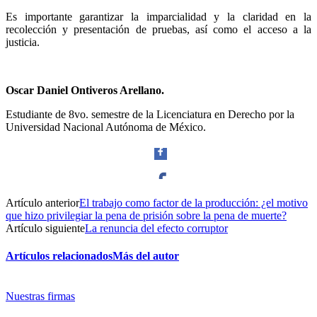
Es importante garantizar la imparcialidad y la claridad en la
recolección y presentación de pruebas, así como el acceso a la
justicia.
Oscar Daniel Ontiveros Arellano.
Estudiante de 8vo. semestre de la Licenciatura en Derecho por la
Universidad Nacional Autónoma de México.
Telegram
Artículo anterior
El trabajo como factor de la producción: ¿el motivo
Facebook
que hizo privilegiar la pena de prisión sobre la pena de muerte?
Artículo siguiente
La renuncia del efecto corruptor
Artículos relacionados
Más del autor
Twitter
Nuestras firmas