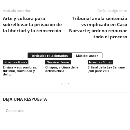
Artículo anterior
Artículo siguiente
Arte y cultura para
Tribunal anula sentencia
sobrellevar la privación de
vs implicado en Caso
la libertad y la reinserción
Narvarte; ordena reiniciar
todo el proceso
Artículos relacionados
Más del autor
Nuestras firmas
Nuestras firmas
Nuestras firmas
El viaje y sus sombras:
Chiapas, víctima de la
El final de la Ley Serrano
turismo, movilidad y
delincuencia
(con pase VIP)
delito
DEJA UNA RESPUESTA