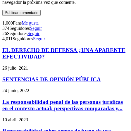
navegador la próxima vez que comente.
1,000
Fans
Me gusta
374
Seguidores
Seguir
26
Seguidores
Seguir
4,011
Seguidores
Seguir
EL DERECHO DE DEFENSA ¿UNA APARENTE
Telegram
EFECTIVIDAD?
26 julio, 2021
SENTENCIAS DE OPINIÓN PÚBLICA
24 junio, 2022
La responsabilidad penal de las personas jurídicas
en el contexto actual: perspectivas comparadas y...
10 abril, 2023
Responsabilidad sobre armas de fuego de uso