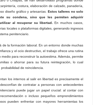
aro o Chiapas, se han desarrollado programas donde
arpintería, costura, elaboración de calzado, panadería,
uso diseño gráfico y artesanías.
Estos talleres no solo
te su condena, sino que les permiten adquirir
ilizar al recuperar su libertad.
En muchos casos,
rias locales o plataformas digitales, generando ingresos
stema penitenciario.
llá de la formación laboral. En un entorno donde muchas
fianza y el ocio destructivo, el trabajo ofrece una rutina
un medio para reconstruir la autoestima. Además, permite
milias o ahorrar para su futura reintegración, lo cual
a probabilidad de reincidencia.
ntan los internos al salir en libertad es precisamente el
desconfían de contratar a personas con antecedentes
itenciario puede jugar un papel crucial: al contar con
e recomendación o incluso pequeños emprendimientos
lusos pueden enfrentar con mayores herramientas los