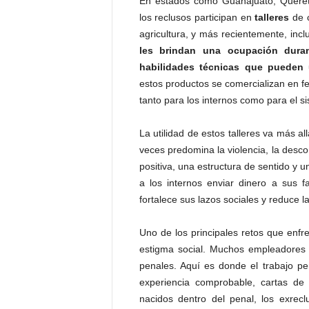
En estados como Guanajuato, Querét
P
los reclusos participan en
talleres
de c
e
agricultura, y más recientemente, incl
n
les brindan una ocupación duran
a
l
habilidades técnicas que pueden ut
estos productos se comercializan en fe
tanto para los internos como para el si
La utilidad de estos talleres va más a
veces predomina la violencia, la descon
positiva, una estructura de sentido y 
a los internos enviar dinero a sus fa
fortalece sus lazos sociales y reduce l
Uno de los principales retos que enfre
estigma social. Muchos empleadores 
penales. Aquí es donde el trabajo pen
experiencia comprobable, cartas d
nacidos dentro del penal, los exrec