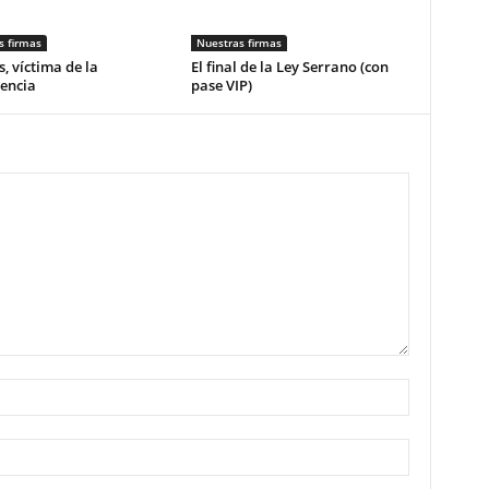
s firmas
Nuestras firmas
, víctima de la
El final de la Ley Serrano (con
encia
pase VIP)