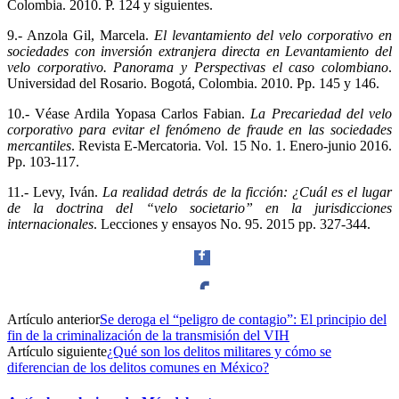
Colombia. 2010. P. 124 y siguientes.
9.- Anzola Gil, Marcela.
El levantamiento del velo corporativo en
sociedades con inversión extranjera directa en Levantamiento del
velo corporativo. Panorama y Perspectivas el caso colombiano
.
Universidad del Rosario. Bogotá, Colombia. 2010. Pp. 145 y 146.
10.- Véase Ardila Yopasa Carlos Fabian.
La Precariedad del velo
corporativo para evitar el fenómeno de fraude en las sociedades
mercantiles
. Revista E-Mercatoria. Vol. 15 No. 1. Enero-junio 2016.
Pp. 103-117.
11.- Levy, Iván.
La realidad detrás de la ficción: ¿Cuál es el lugar
de la doctrina del “velo societario” en la jurisdicciones
internacionales
. Lecciones y ensayos No. 95. 2015 pp. 327-344.
Artículo anterior
Se deroga el “peligro de contagio”: El principio del
Facebook
fin de la criminalización de la transmisión del VIH
Artículo siguiente
¿Qué son los delitos militares y cómo se
diferencian de los delitos comunes en México?