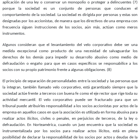
aplicación de una ley o conservar un monopolio o proteger a delincuentes (7)
porque la sociedad es un conjunto de personas que conducen el
comportamiento de la sociedad. La sociedad es dirigida por personas y estas son
designadas por los accionistas, de manera que los directivos de una empresa con
frecuencia siguen instrucciones de los socios, aún más, actúan como meros
instrumentos.
Algunos consideran que el levantamiento del velo corporativo debe ser una
medida excepcional como producto de una necesidad de salvaguardar los
derechos de los demás para impedir su desarrollo abusivo como medio de
defraudación o engaño para que en casos específicos se responsabilice a los
socios con su propio patrimonio frente a algunas obligaciones. (8)
El principio de separación de personalidades entre la sociedad y las personas que
Bluesky
la integran, también llamado velo corporativo, está garantizado siempre que la
sociedad actúe frente a terceros con buena fe como el eje rector que rige toda su
actividad mercantil. El velo corporativo puede ser fracturado para que un
tribunal puede atribuirles responsabilidad a los socios accionistas por actos de la
empresa en aquellos casos en que la asociación es utilizada en forma abusiva para
realizar actos ilícitos, civiles o penales, en perjuicios de terceros, de la ley o
Threads
defraudación. En Norteamérica, cuando un juez encuentra que la sociedad es
instrumentalizada por los socios para realizar actos ilícitos, está en plena
posibilidad de declarar la responsabilidad de los socios por actos y deudas de la