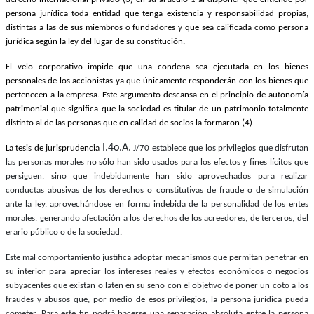
persona jurídica toda entidad que tenga existencia y responsabilidad propias,
distintas a las de sus miembros o fundadores y que sea calificada como persona
jurídica según la ley del lugar de su constitución.
El velo corporativo impide que una condena sea ejecutada en los bienes
personales de los accionistas ya que únicamente responderán con los bienes que
pertenecen a la empresa. Este argumento descansa en el principio de autonomía
patrimonial que significa que la sociedad es titular de un patrimonio totalmente
distinto al de las personas que en calidad de socios la formaron (4)
I.4o.A.
La tesis de jurisprudencia
J/70 establece que los privilegios que disfrutan
las personas morales no sólo han sido usados para los efectos y fines lícitos que
persiguen, sino que indebidamente han sido aprovechados para realizar
conductas abusivas de los derechos o constitutivas de fraude o de simulación
ante la ley, aprovechándose en forma indebida de la personalidad de los entes
morales, generando afectación a los derechos de los acreedores, de terceros, del
erario público o de la sociedad.
Este mal comportamiento justifica adoptar mecanismos que permitan penetrar en
Telegram
su interior para apreciar los intereses reales y efectos económicos o negocios
subyacentes que existan o laten en su seno con el objetivo de poner un coto a los
fraudes y abusos que, por medio de esos privilegios, la persona jurídica pueda
cometer. Para este fin podrá hacerse una separación absoluta entre la persona