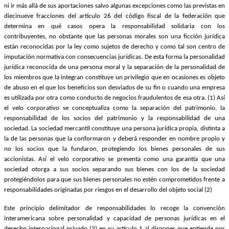
ni ir más allá de sus aportaciones salvo algunas excepciones como las previstas en
Twitter
diecinueve fracciones del artículo 26 del código fiscal de la federación que
determina en qué casos opera la responsabilidad solidaria con los
contribuyentes, no obstante que las personas morales son una ficción jurídica
están reconocidas por la ley como sujetos de derecho y como tal son centro de
imputación normativa con consecuencias jurídicas. De esta forma la personalidad
jurídica reconocida de una persona moral y la separación de la personalidad de
los miembros que la integran constituye un privilegio que en ocasiones es objeto
Whatsapp
de abuso en el que los beneficios son desviados de su fin o cuando una empresa
es utilizada por otra como conducto de negocios fraudulentos de esa otra. (1) Así
el velo corporativo se conceptualiza como la separación del patrimonio, la
responsabilidad de los socios del patrimonio y la responsabilidad de una
sociedad. La sociedad mercantil constituye una persona jurídica propia, distinta a
la de las personas que la conformaron y deberá responder en nombre propio y
no los socios que la fundaron, protegiendo los bienes personales de sus
Linkedin
accionistas. Así el velo corporativo se presenta como una garantía que una
sociedad otorga a sus socios separando sus bienes con los de la sociedad
protegiéndolos para que sus bienes personales no estén comprometidos frente a
responsabilidades originadas por riesgos en el desarrollo del objeto social (2)
Este principio delimitador de responsabilidades lo recoge la convención
interamericana sobre personalidad y capacidad de personas jurídicas en el
derecho internacional privado (3) en su artículo 1 al disponer que entiende por