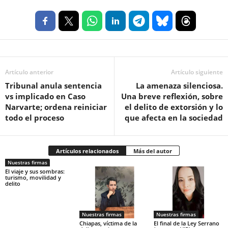
Artículo anterior
Artículo siguiente
Tribunal anula sentencia
La amenaza silenciosa.
vs implicado en Caso
Una breve reflexión, sobre
Narvarte; ordena reiniciar
el delito de extorsión y lo
todo el proceso
que afecta en la sociedad
Artículos relacionados
Más del autor
Nuestras firmas
El viaje y sus sombras:
turismo, movilidad y
delito
Nuestras firmas
Nuestras firmas
Chiapas, víctima de la
El final de la Ley Serrano